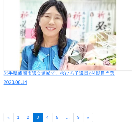
岩手県盛岡市議会選挙で、桜ひろ子議員が4期目当選
2023.08.14
«
1
2
3
4
5
…
9
»