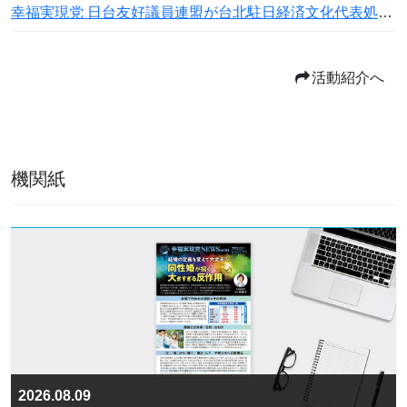
幸福実現党 日台友好議員連盟が台北駐日経済文化代表処横浜分処を表敬訪問
活動紹介へ
機関紙
2026.08.09