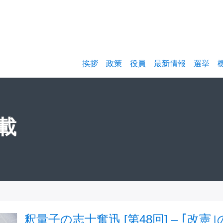
挨拶
政策
役員
最新情報
選挙
載
釈量子の志士奮迅 [第48回] – ｢改