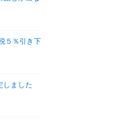
税５％引き下
定しました