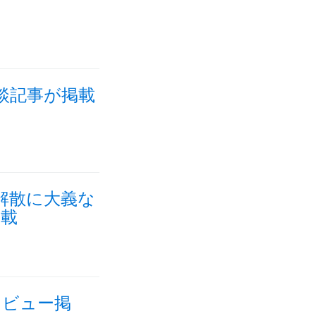
談記事が掲載
解散に大義な
連載
タビュー掲