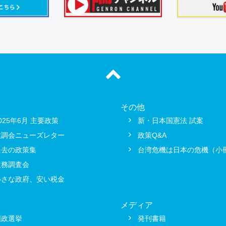
その他
025年6月 主要政策
新・日本国憲法 試案
政調会ニューズレター
政策Q&A
過去の政策集
台湾危機は日本の危機（小
政務調査会
小さな政府、安い税金
メディア
国政選挙
発刊書籍