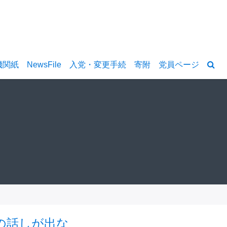
機関紙
NewsFile
入党・変更手続
寄附
党員ページ
憲｣の話しが出な