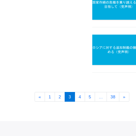
«
1
2
3
4
5
…
38
»