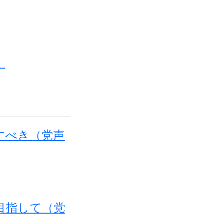
）
すべき（党声
目指して（党