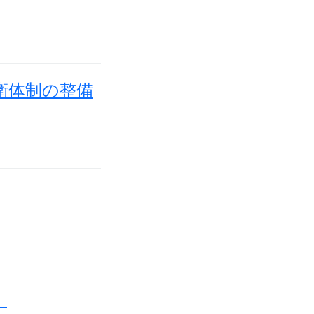
衛体制の整備
）