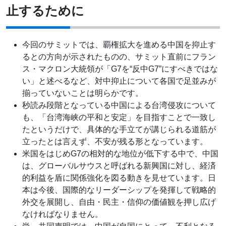
止するために
今回のサミットでは、覇権拡大を進める中国を抑止す
るとの方向が示されたものの、サミット直前にフラン
ス・マクロン大統領が「G7を“反中G7”にすべきではな
い」と述べるなど、対中抑止について各国で足並みが
揃っていないことは明らかです。
秒読み段階となっている中国による台湾侵攻について
も、「台湾海峡の平和と安定」を目指すことで一致し
たというだけで、具体的な手立てが講じられる道筋が
立ったとは言えず、不安が残る形となっています。
米国をはじめG7の相対的な地位が低下する中で、中国
は、グローバルサウスと呼ばれる新興国に対し、経済
的利益を盾に関係強化を図る動きを見せています。日
本は今後、国際的なリーダーシップを発揮して戦略的
外交を展開し、自由・民主・信仰の価値観を押し広げ
なければなりません。