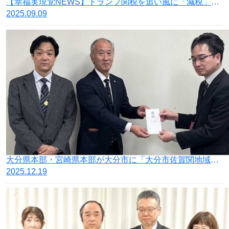
【幸福実現党NEWS】トランプ関税を追い風に「減税」と「規制緩和」を
2025.09.09
大分県本部・宮崎県本部が大分市に「大分市佐賀関地域大規模火災義援金」を寄託
2025.12.19