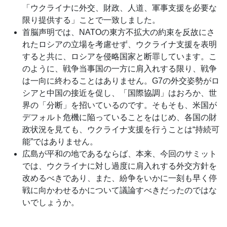
「ウクライナに外交、財政、人道、軍事支援を必要な
限り提供する」ことで一致しました。
首脳声明では、NATOの東方不拡大の約束を反故にさ
れたロシアの立場を考慮せず、ウクライナ支援を表明
すると共に、ロシアを侵略国家と断罪しています。こ
のように、戦争当事国の一方に肩入れする限り、戦争
は一向に終わることはありません。G7の外交姿勢がロ
シアと中国の接近を促し、「国際協調」はおろか、世
界の「分断」を招いているのです。そもそも、米国が
デフォルト危機に陥っていることをはじめ、各国の財
政状況を見ても、ウクライナ支援を行うことは“持続可
能”ではありません。
広島が平和の地であるならば、本来、今回のサミット
では、ウクライナに対し過度に肩入れする外交方針を
改めるべきであり、また、紛争をいかに一刻も早く停
戦に向かわせるかについて議論すべきだったのではな
いでしょうか。