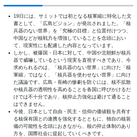
19日には、サミットでは初となる核軍縮に特化した文
書として、「広島ビジョン」が発出されました。「核
兵器のない世界」を「究極の目標」と位置付けつつ、
中国などが核戦力を増強していることを念頭におい
て、現実性にも配慮した内容となっています。
しかし、被爆国・日本に対して、中国や北朝鮮が核兵
器で威嚇しているという現実を直視すべきであり、今
求められるのは、「核兵器のない世界」に向けた「核
軍縮」ではなく、「核兵器を使わせない世界」に向け
た議論です。広島・長崎の惨劇を防ぐには、核不拡散
や核兵器の透明性を高めることを各国に呼びかけるだ
けでは不十分であり、核抑止力強化は避けて通ること
はできません。
今後、日本として自由・民主・信仰の価値観を共有す
る核保有国との連携を強化するとともに、独自の核装
備の可能性を念頭におきながら、核の抑止体制のあり
方を、国際社会に提起していくべきです。