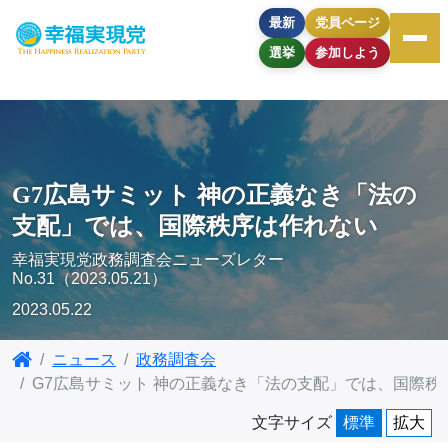
最新
党員ページ
選挙
参加しよう
G7広島サミット 神の正義なき「法の
支配」では、国際秩序は作れない
幸福実現党政務調査会ニューズレター
No.31（2023.05.21）
2023.05.22
ニュース
政務調査会
G7広島サミット 神の正義なき「法の支配」では、国際秩
文字サイズ
標準
拡大