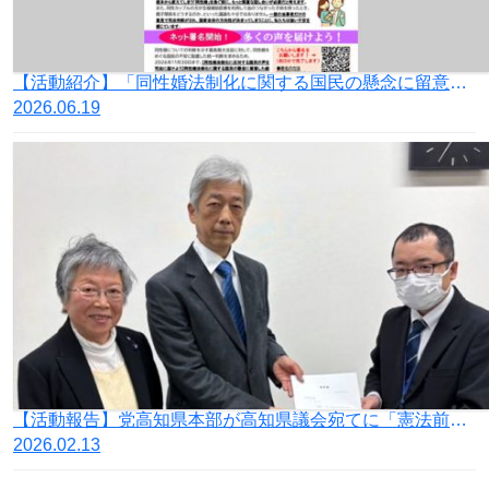
【活動紹介】「同性婚法制化に関する国民の懸念に留意した統一判断を求める署名」ご協力のお願い
2026.06.19
【活動報告】党高知県本部が高知県議会宛てに「憲法前文 平和を愛する諸国民に該当しない国に対して憲法解釈を変更し、憲法九条の適用除外を求める意見書の国会への提出を求める陳情」を提出
2026.02.13