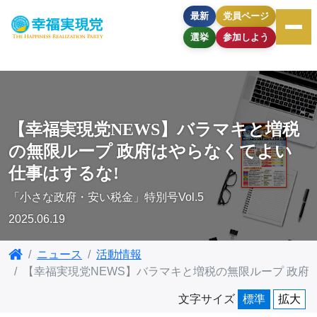
最新
党員ページ
選挙
参加しよう
【幸福実現党NEWS】バラマキと増税
の無限ループ 政府はやらなくてよい
仕事はするな!
「小さな政府・安い税金」特別号Vol.5
2025.06.19
ニュース
活動情報
【幸福実現党NEWS】バラマキと増税の無限ループ 政府
文字サイズ
標準
拡大