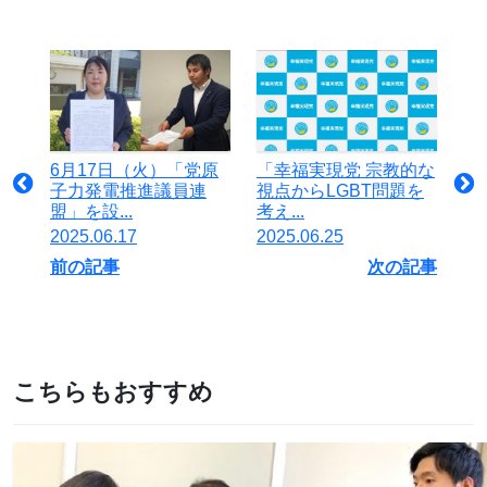
6月17日（火）「党原
「幸福実現党 宗教的な
子力発電推進議員連
視点からLGBT問題を
盟」を設...
考え...
2025.06.17
2025.06.25
前の記事
次の記事
こちらもおすすめ