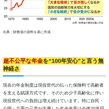
出典：財務省の資料を基に作成
超不公平な年金
を“100年安心”と言う無
神経さ
現在の年金制度は現役世代の払った保険料で高齢者
を支える賦課方式です。そのため少子高齢化に伴い
現役世代への負担は増え続けています。特に自民・
公明・立憲の三党が主導した年金改革は今後70兆円