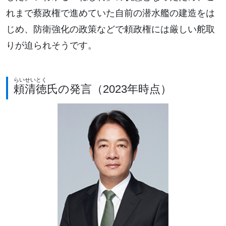
れまで蔡政権で進めていた自前の潜水艦の建造をは
じめ、防衛強化の政策などで頼政権には厳しい舵取
りが迫られそうです。
らい
せいとく
頼
清徳
氏の発言（2023年時点）