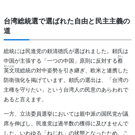
台湾総統選で選ばれた自由と民主主義の
道
総統には民進党の頼清徳氏が選ばれました。頼氏は
さい
中国が主張する「一つの中国」原則に反対する
蔡
えいぶん
英文
現総統の対中姿勢を引き継ぎ、欧米と連携した
防衛強化を掲げています。頼氏の選出は、「台湾の
主権を守りたい」という台湾人の民意のあらわれで
あると言えます。
一方、立法委員選挙においては親中派の国民党が議
席を伸ばし、民進党は過半数の獲得に及びませんで
した。いわゆる「ねじれ」の状態となったため、こ