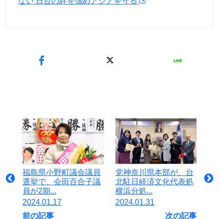
ない 日台の絆を強めアジアを守る
福島県小野町議会議員
党神奈川県本部が、台
選挙で、会田百合子議
北駐日経済文化代表処
員が2期...
横浜分処...
2024.01.17
2024.01.31
前の記事
次の記事