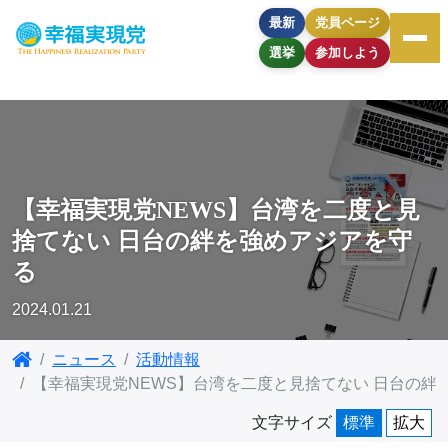
最新
党員ページ
選挙
参加しよう
【幸福実現党NEWS】台湾を二度と見
捨てない 日台の絆を強めアジアを守
る
2024.01.21
ニュース
活動情報
【幸福実現党NEWS】台湾を二度と見捨てない 日台の絆
文字サイズ
標準
拡大