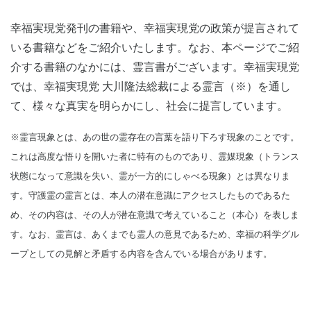
幸福実現党発刊の書籍や、幸福実現党の政策が提言されて
いる書籍などをご紹介いたします。なお、本ページでご紹
介する書籍のなかには、霊言書がございます。幸福実現党
では、幸福実現党 大川隆法総裁による霊言（※）を通し
て、様々な真実を明らかにし、社会に提言しています。
※霊言現象とは、あの世の霊存在の言葉を語り下ろす現象のことです。
これは高度な悟りを開いた者に特有のものであり、霊媒現象（トランス
状態になって意識を失い、霊が一方的にしゃべる現象）とは異なりま
す。守護霊の霊言とは、本人の潜在意識にアクセスしたものであるた
め、その内容は、その人が潜在意識で考えていること（本心）を表しま
す。なお、霊言は、あくまでも霊人の意見であるため、幸福の科学グル
ープとしての見解と矛盾する内容を含んでいる場合があります。