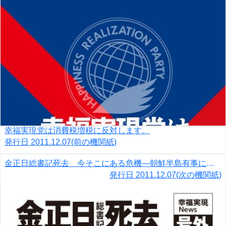
幸福実現党は消費税増税に反対します。
発行日
2011.12.07
(前の機関紙)
金正日総書記死去 今そこにある危機―朝鮮半島有事に備えよ
発行日
2011.12.07
(次の機関紙)