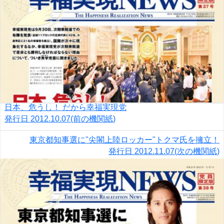
日本、危うし！ だから幸福実現党
発行日
2012.10.07
(前の機関紙)
東京都知事選に"尖閣上陸ロッカー"トクマ氏を擁立！
発行日
2012.11.07
(次の機関紙)