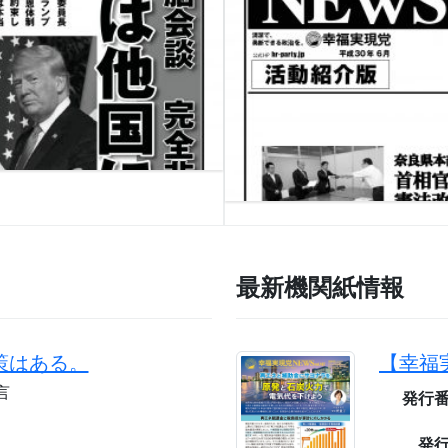
最新機関紙情報
策はある。
言
発行
発