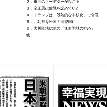
２．軍部のクーデターが起こる
３．金正恩は敗戦を認めていた
４．トランプは「段階的な非核化」で合意
５．北朝鮮を米国の同盟国に
６．大川隆法総裁の「無血開城の勧め」
他