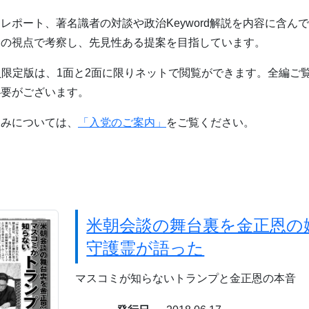
レポート、著名識者の対談や政治Keyword解説を内容に含ん
自の視点で考察し、先見性ある提案を目指しています。
員限定版は、1面と2面に限りネットで閲覧ができます。全編ご
必要がございます。
込みについては、
「入党のご案内」
をご覧ください。
米朝会談の舞台裏を金正恩の
守護霊が語った
マスコミが知らないトランプと金正恩の本音