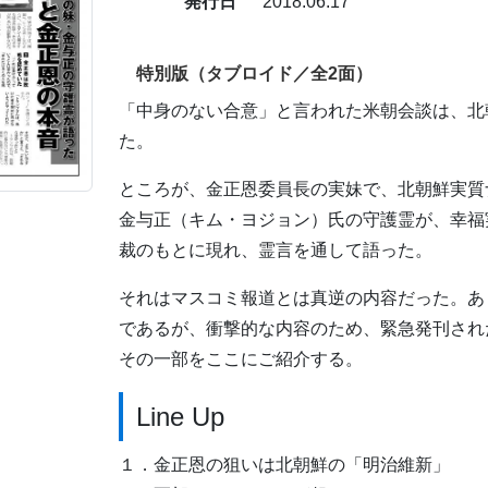
発行日
2018.06.17
特別版（タブロイド／全2面）
「中身のない合意」と言われた米朝会談は、北
た。
ところが、金正恩委員長の実妹で、北朝鮮実質
金与正（キム・ヨジョン）氏の守護霊が、幸福
裁のもとに現れ、霊言を通して語った。
それはマスコミ報道とは真逆の内容だった。あ
であるが、衝撃的な内容のため、緊急発刊され
その一部をここにご紹介する。
Line Up
１．金正恩の狙いは北朝鮮の「明治維新」