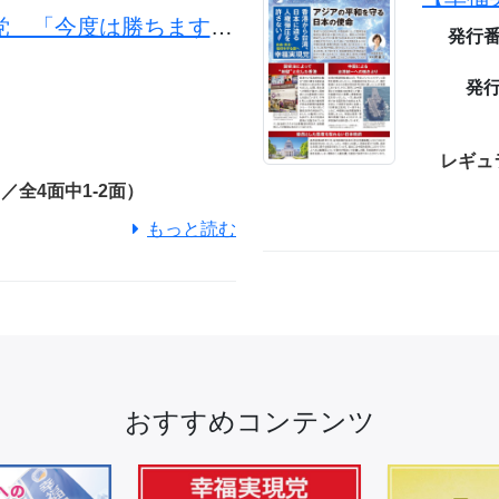
帰ってきた幸福実現党 「今度は勝ちます！」 参院選でも全選挙区に候補者擁立
発行
発
7
レギュ
全4面中1-2面）
もっと読む
おすすめコンテンツ