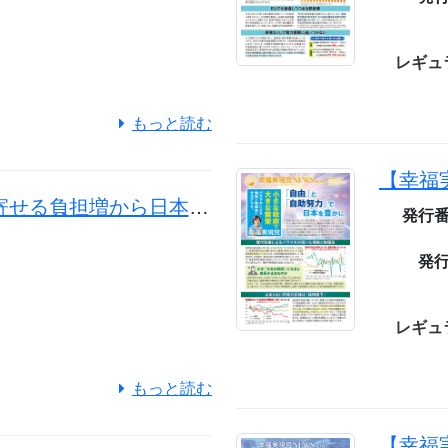
4
レギュ
もっと読む
消費増税決定 押し寄せる負担増から日本経済を守れ！
発行
発
レギュ
もっと読む