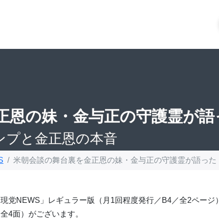
正恩の妹・金与正の守護霊が語
ンプと金正恩の本音
S
米朝会談の舞台裏を金正恩の妹・金与正の守護霊が語った
現党NEWS」レギュラー版（月1回程度発行／B4／全2ページ
全4面）がございます。