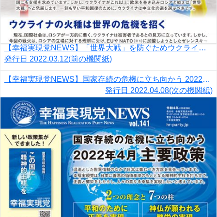
【幸福実現党NEWS】「世界大戦」を防ぐためウクライナの中立化を
発行日
2022.03.12
(前の機関紙)
【幸福実現党NEWS】国家存続の危機に立ち向かう 2022年4月 主要政策
発行日
2022.04.08
(次の機関紙)