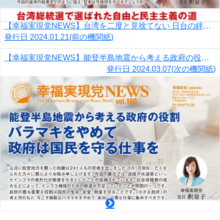
【幸福実現党NEWS】台湾を二度と見捨てない 日台の絆を強めアジアを守る
発行日
2024.01.21
(前の機関紙)
【幸福実現党NEWS】能登半島地震から考える政府の役割 バラマキをやめて政府は国民を守る仕事を
発行日
2024.03.07
(次の機関紙)