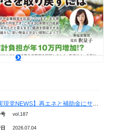
【幸福実現党NEWS】再エネと補助金にサヨナラを。原発と石炭火力で電気代を下げよう
番号
vol.187
行日
2026.07.04