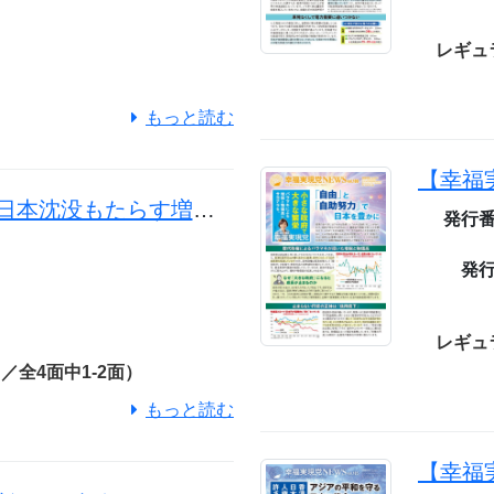
7
レギュ
もっと読む
国民不在の消費増税 日本沈没もたらす増税は撤回を
発行
発
7
レギュ
全4面中1-2面）
もっと読む