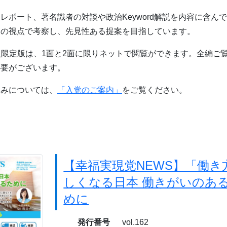
レポート、著名識者の対談や政治Keyword解説を内容に含ん
自の視点で考察し、先見性ある提案を目指しています。
員限定版は、1面と2面に限りネットで閲覧ができます。全編ご
必要がございます。
込みについては、
「入党のご案内」
をご覧ください。
【幸福実現党NEWS】「働き
しくなる日本 働きがいのあ
めに
発行番号
vol.162