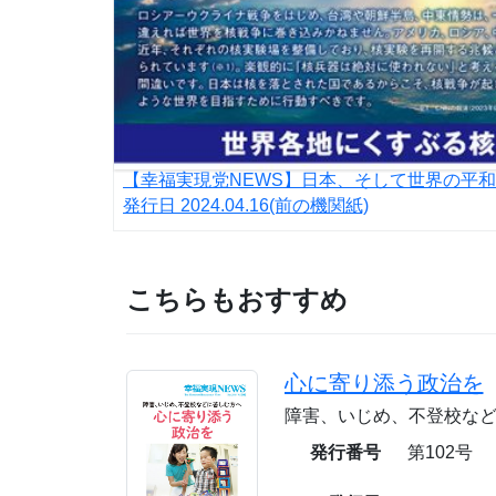
【幸福実現党NEWS】日本、そして世界の平
発行日
2024.04.16
(前の機関紙)
こちらもおすすめ
心に寄り添う政治を
障害、いじめ、不登校な
発行番号
第102号