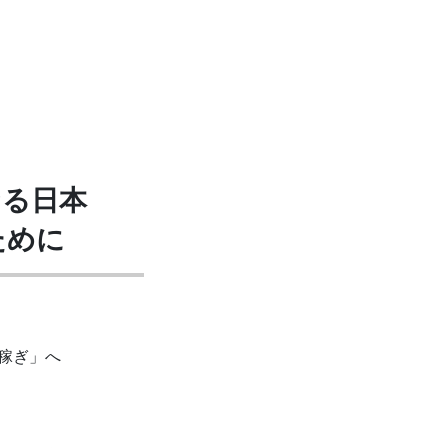
なる日本
ために
稼ぎ」へ