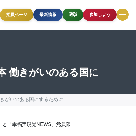
党員ページ
最新情報
選挙
参加しよう
本 働きがいのある国に
働きがいのある国にするために
）と「幸福実現党NEWS」党員限