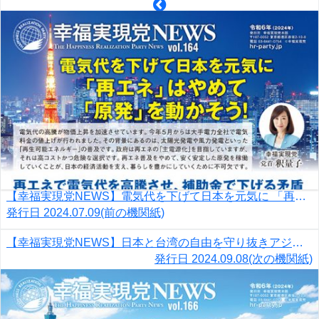
【幸福実現党NEWS】電気代を下げて日本を元気に 「再エネ」はやめて「原発」を動かそう！
発行日
2024.07.09
(前の機関紙)
【幸福実現党NEWS】日本と台湾の自由を守り抜きアジアに平和と繁栄を（英語版追記）
発行日
2024.09.08
(次の機関紙)