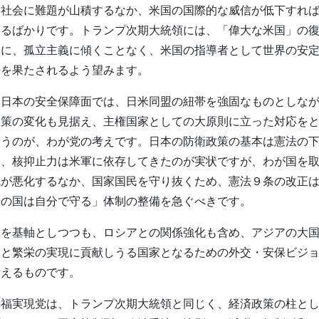
際社会に難題が山積するなか、米国の国際的な威信が低下すれ
まるばかりです。トランプ次期大統領には、「偉大な米国」の
もに、孤立主義に傾くことなく、米国の指導者として世界の安
任を果たされるよう望みます。
日本の安全保障面では、日米同盟の紐帯を強固なものとしなが
政策の変化も見据え、主権国家としての大原則に立った対応を
いうのが、わが党の考えです。日本の防衛政策の基本は憲法の
り、核抑止力は米軍に依存してきたのが実状ですが、わが国を
境が悪化するなか、国家国民を守り抜くため、憲法９条の改正
分の国は自分で守る」体制の整備を急ぐべきです。
を基軸としつつも、ロシアとの関係強化も含め、アジアの大国
和と繁栄の実現に貢献しうる国家となるための外交・安保ビジ
考えるものです。
福実現党は、トランプ次期大統領と同じく、経済政策の柱とし