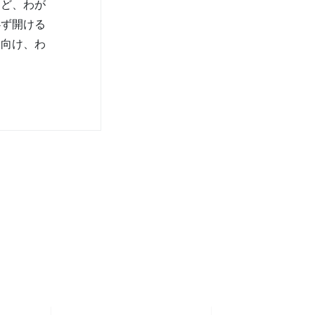
など、わが
必ず開ける
に向け、わ