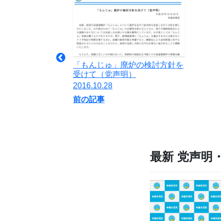
「もんじゅ」廃炉の検討方針を
受けて（党声明）
2016.10.28
前の記事
最新 党声明