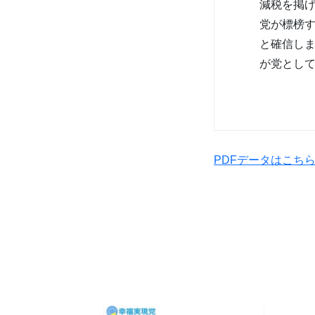
減税を掲
党が標榜
と確信し
が党とし
PDFデータはこち