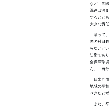
など、国
混迷は深
するとと
大きな責
翻って、
国の対日
らないと
防衛であ
全保障環
ん、「自
日米同盟
地域の平
べきだと
また、幸