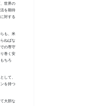
ば、世界の
復活を期待
定に対する
らも、米
とらねばな
下での専守
取り巻く安
はもちろ
として、
ョンを持つ
て大胆な