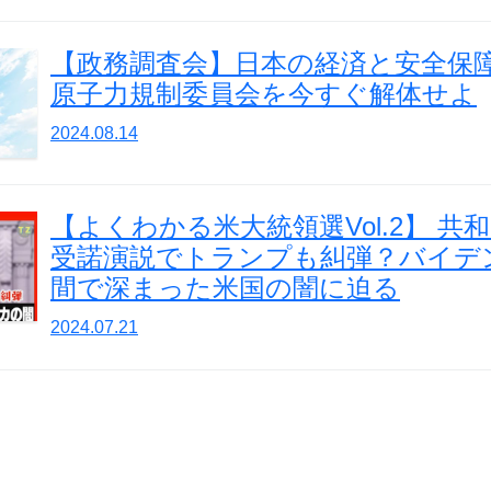
【政務調査会】日本の経済と安全保
原子力規制委員会を今すぐ解体せよ
2024.08.14
【よくわかる米大統領選Vol.2】 共
受諾演説でトランプも糾弾？バイデ
間で深まった米国の闇に迫る
2024.07.21