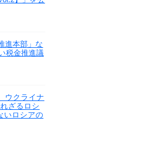
推進本部」な
い税金推進議
。ウクライナ
られざるロシ
ないロシアの