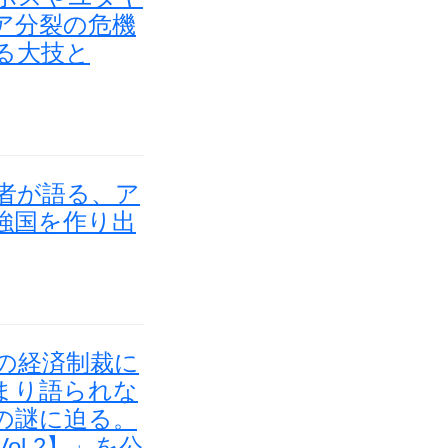
ア分裂の危機
る大技と
験者が語る、ア
強国を作り出
米の経済制裁に
まり語られな
の謎に迫る。
l.2】」を公