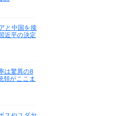
シアと中国を接
習近平の決定
持率は驚異の8
統領がここま
方ボスやユダヤ