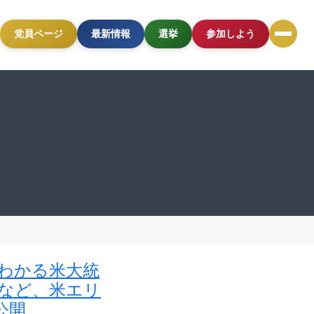
党員ページ
最新情報
選挙
参加しよう
くわかる米大統
アなど、米エリ
公開