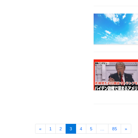
«
1
2
3
4
5
…
85
»