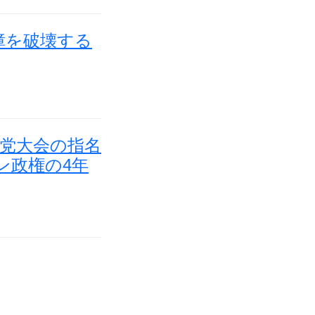
障を破壊する
和党大会の指名
ン政権の4年