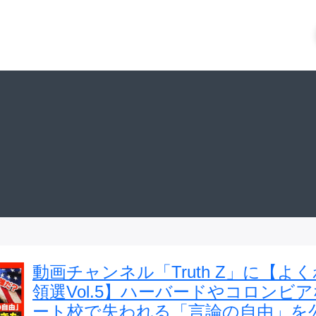
動画チャンネル「Truth Z」に【よ
領選Vol.5】ハーバードやコロンビ
ート校で失われる「言論の自由」を