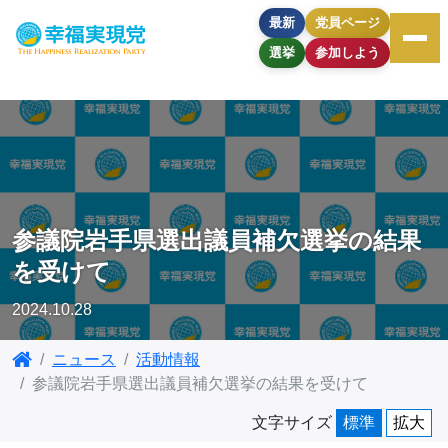
最新
党員ページ
選挙
参加しよう
参議院岩手県選出議員補欠選挙の結果
を受けて
2024.10.28
ニュース
活動情報
参議院岩手県選出議員補欠選挙の結果を受けて
文字サイズ
標準
拡大