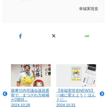
幸福実現党
薩摩川内市議会議員選
【幸福実現党NEWS】
挙で、まつざわ力候補
一緒に変えよう！ ほん
が2期目...
とに...
2024.10.28
2024.10.31