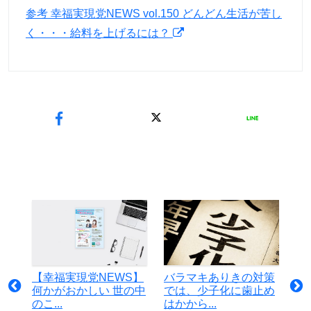
参考 幸福実現党NEWS vol.150 どんどん生活が苦し
く・・・給料を上げるには？
【幸福実現党NEWS】
バラマキありきの対策
何かがおかしい 世の中
では、少子化に歯止め
のこ...
はかから...