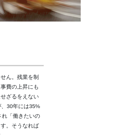
ません。残業を制
工事費の上昇にも
退せざるをえない
、30年には35%
され「働きたいの
ます。そうなれば
す。