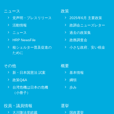
ニュース
政策
党声明・プレスリリース
2025年6月 主要政策
活動情報
政調会ニューズレター
ニュース
過去の政策集
HRP NewsFile
政務調査会
核シェルター普及促進の
小さな政府、安い税金
ために
その他
概要
新・日本国憲法 試案
基本情報
政策Q&A
綱領
台湾危機は日本の危機
歩み
（小冊子）
役員・議員情報
選挙
大川隆法党総裁
国政選挙