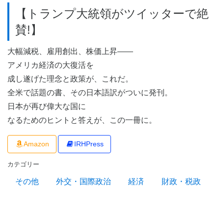
【トランプ大統領がツイッターで絶
賛!】
大幅減税、雇用創出、株価上昇――
アメリカ経済の大復活を
成し遂げた理念と政策が、これだ。
全米で話題の書、その日本語訳がついに発刊。
日本が再び偉大な国に
なるためのヒントと答えが、この一冊に。
Amazon
IRHPress
カテゴリー
その他
外交・国際政治
経済
財政・税政