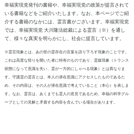
幸福実現党発刊の書籍や、幸福実現党の政策が提言されて
いる書籍などをご紹介いたします。なお、本ページでご紹
介する書籍のなかには、霊言書がございます。幸福実現党
では、幸福実現党 大川隆法総裁による霊言（※）を通し
て、様々な真実を明らかにし、社会に提言しています。
※霊言現象とは、あの世の霊存在の言葉を語り下ろす現象のことです。
これは高度な悟りを開いた者に特有のものであり、霊媒現象（トランス
状態になって意識を失い、霊が一方的にしゃべる現象）とは異なりま
す。守護霊の霊言とは、本人の潜在意識にアクセスしたものであるた
め、その内容は、その人が潜在意識で考えていること（本心）を表しま
す。なお、霊言は、あくまでも霊人の意見であるため、幸福の科学グル
ープとしての見解と矛盾する内容を含んでいる場合があります。