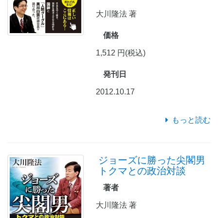
大川隆法 著
価格
1,512 円(税込)
発刊日
2012.10.17
もっと読む
ジョーズに勝った尖閣男
トクマとの政治対談
著者
大川隆法 著