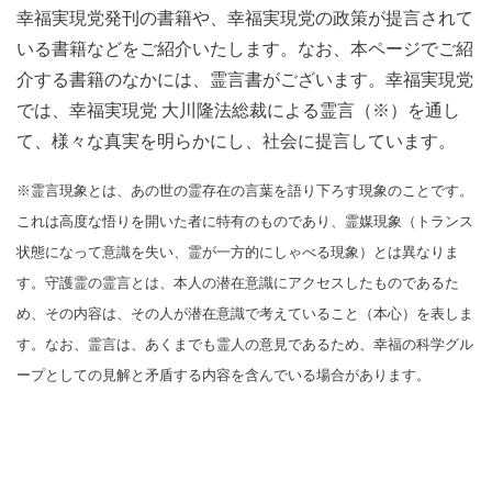
幸福実現党発刊の書籍や、幸福実現党の政策が提言されて
いる書籍などをご紹介いたします。なお、本ページでご紹
介する書籍のなかには、霊言書がございます。幸福実現党
では、幸福実現党 大川隆法総裁による霊言（※）を通し
て、様々な真実を明らかにし、社会に提言しています。
※霊言現象とは、あの世の霊存在の言葉を語り下ろす現象のことです。
これは高度な悟りを開いた者に特有のものであり、霊媒現象（トランス
状態になって意識を失い、霊が一方的にしゃべる現象）とは異なりま
す。守護霊の霊言とは、本人の潜在意識にアクセスしたものであるた
め、その内容は、その人が潜在意識で考えていること（本心）を表しま
す。なお、霊言は、あくまでも霊人の意見であるため、幸福の科学グル
ープとしての見解と矛盾する内容を含んでいる場合があります。