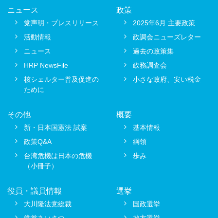
ニュース
政策
党声明・プレスリリース
2025年6月 主要政策
活動情報
政調会ニューズレター
ニュース
過去の政策集
HRP NewsFile
政務調査会
核シェルター普及促進の
小さな政府、安い税金
ために
その他
概要
新・日本国憲法 試案
基本情報
政策Q&A
綱領
台湾危機は日本の危機
歩み
（小冊子）
役員・議員情報
選挙
大川隆法党総裁
国政選挙
党首あいさつ
地方選挙