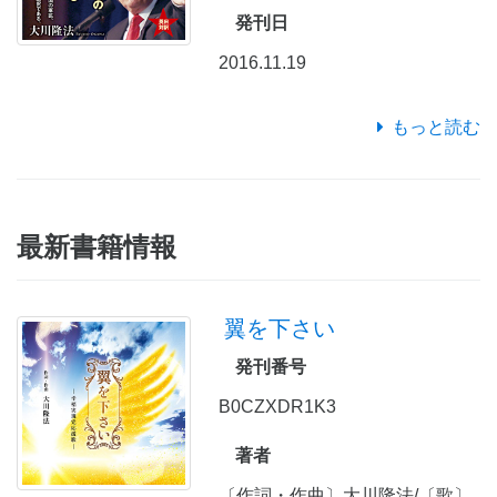
発刊日
2016.11.19
もっと読む
最新書籍情報
翼を下さい
発刊番号
B0CZXDR1K3
著者
〔作詞・作曲〕大川隆法/〔歌〕