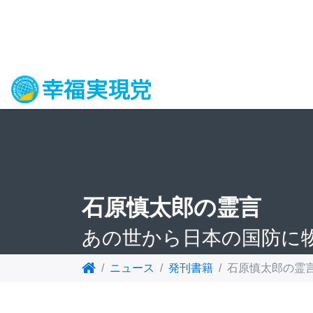
石原慎太郎の霊言
あの世から日本の国防に
ニュース
発刊書籍
石原慎太郎の霊