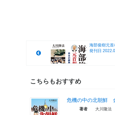
海部俊樹元首
発刊日
2022.0
こちらもおすすめ
危機の中の北朝鮮 
著者
大川隆法