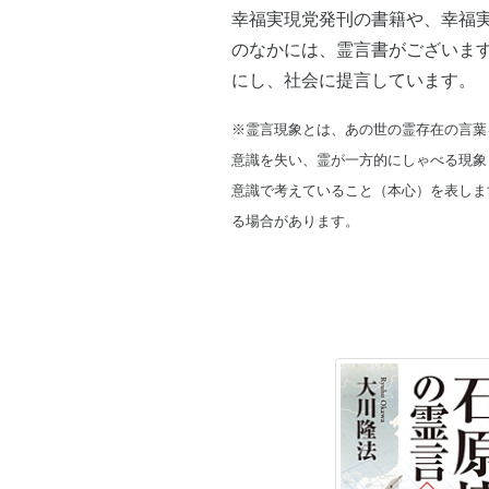
幸福実現党発刊の書籍や、幸福
のなかには、霊言書がございま
にし、社会に提言しています。
※霊言現象とは、あの世の霊存在の言葉
意識を失い、霊が一方的にしゃべる現象
意識で考えていること（本心）を表しま
る場合があります。