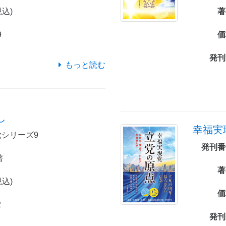
税込)
著
9
価
発刊
もっと読む
し
幸福実
シリーズ9
発刊番
著
著
税込)
価
2
発刊