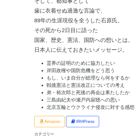
そして、都知事として
歯に衣着せぬ過激な言論で、
89年の生涯現役を全うした石原氏。
その死から2日目に語った
国家、歴史、憲法、国防への想いとは。
日本人に伝えておきたいメッセージ。
霊界の証明のために協力したい
岸田政権や国防危機をどう思う
もし、いま自分が総理なら何をするか
戦後憲法と憲法改正についての考え
弟・裕次郎と死後の再会は果たしたか
三島由紀夫や瀬戸内寂聴への思い
北京五輪とウクライナ侵攻に対する感想
Amazon
IRHPress
カテゴリー