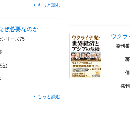
もっと読む
なぜ必要なのか
ウクラ
シリーズ75
発刊番
著
著
税込)
価
6
発刊
もっと読む