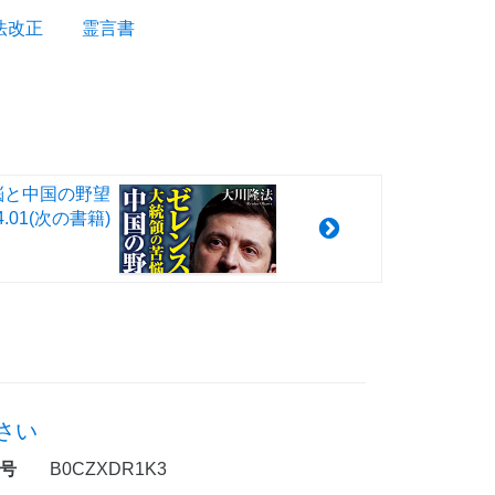
法改正
霊言書
悩と中国の野望
4.01
(次の書籍)
さい
号
B0CZXDR1K3