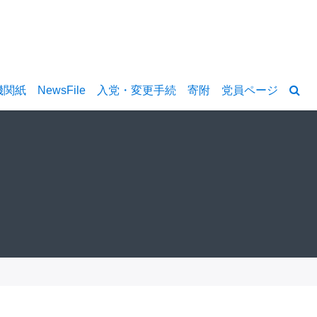
機関紙
NewsFile
入党・変更手続
寄附
党員ページ