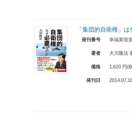
「集団的自衛権」は
発刊番号
幸福実現党
著者
大川隆法 
価格
1,620 円(
発刊日
2014.07.1