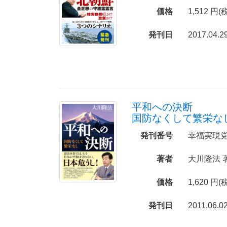
価格
1,512 円(
発刊日
2017.04.2
平和への決断
国防なくして繁栄な
発刊番号
幸福実現党
著者
大川隆法 
価格
1,620 円(
発刊日
2011.06.0