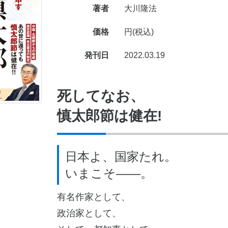
著者
大川隆法
価格
円(税込)
発刊日
2022.03.19
死してなお、
慎太郎節は健在!
日本よ、国家たれ。
いまこそ――。
有名作家として、
政治家として、