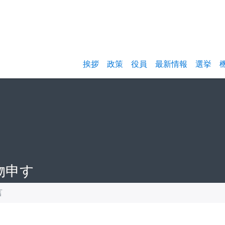
挨拶
政策
役員
最新情報
選挙
物申す
言