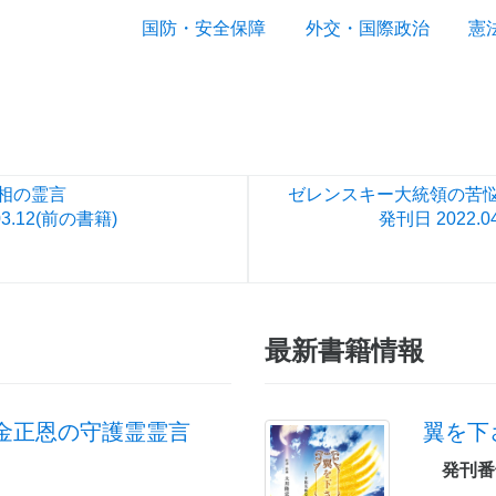
国防・安全保障
外交・国際政治
憲
相の霊言
ゼレンスキー大統領の苦
3.12
(前の書籍)
発刊日
2022.0
最新書籍情報
金正恩の守護霊霊言
翼を下
発刊番