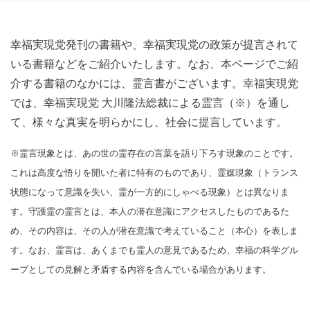
幸福実現党発刊の書籍や、幸福実現党の政策が提言されて
いる書籍などをご紹介いたします。なお、本ページでご紹
介する書籍のなかには、霊言書がございます。幸福実現党
では、幸福実現党 大川隆法総裁による霊言（※）を通し
て、様々な真実を明らかにし、社会に提言しています。
※霊言現象とは、あの世の霊存在の言葉を語り下ろす現象のことです。
これは高度な悟りを開いた者に特有のものであり、霊媒現象（トランス
状態になって意識を失い、霊が一方的にしゃべる現象）とは異なりま
す。守護霊の霊言とは、本人の潜在意識にアクセスしたものであるた
め、その内容は、その人が潜在意識で考えていること（本心）を表しま
す。なお、霊言は、あくまでも霊人の意見であるため、幸福の科学グル
ープとしての見解と矛盾する内容を含んでいる場合があります。