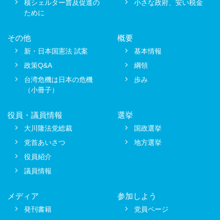
核シェルター普及促進の
小さな政府、安い税金
ために
その他
概要
新・日本国憲法 試案
基本情報
政策Q&A
綱領
台湾危機は日本の危機
歩み
（小冊子）
役員・議員情報
選挙
大川隆法党総裁
国政選挙
党首あいさつ
地方選挙
役員紹介
議員情報
メディア
参加しよう
発刊書籍
党員ページ