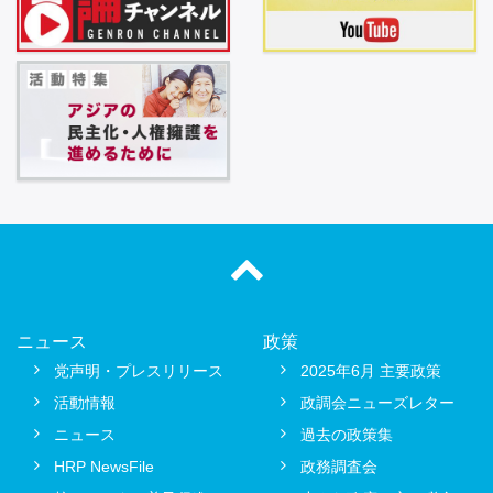
ニュース
政策
党声明・プレスリリース
2025年6月 主要政策
活動情報
政調会ニューズレター
ニュース
過去の政策集
HRP NewsFile
政務調査会