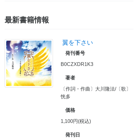
最新書籍情報
翼を下さい
発刊番号
B0CZXDR1K3
著者
〔作詞・作曲〕大川隆法/〔歌〕
恍多
価格
1,100円(税込)
発刊日