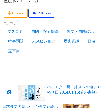
倍総理へメッセージ!
Amazon
IRHPress
カテゴリー
マスコミ
国防・安全保障
外交・国際政治
時事問題
未来ビジョン
歴史認識
経済
霊言書
ハイエク「新・隷属への道」<br />「自由の哲学」を考える
発刊日
2014.01.16
(前の書籍)
日本外交の盲点<br />外交評論家 岡崎久彦 守護霊メッセージ