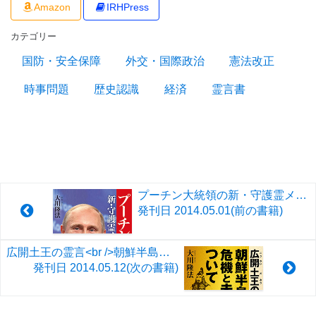
Amazon
IRHPress
カテゴリー
国防・安全保障
外交・国際政治
憲法改正
時事問題
歴史認識
経済
霊言書
プーチン大統領の新・守護霊メッセージ
発刊日
2014.05.01
(前の書籍)
広開土王の霊言<br />朝鮮半島の危機と未来について
発刊日
2014.05.12
(次の書籍)