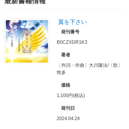
最新書籍情報
翼を下さい
発刊番号
B0CZXDR1K3
著者
〔作詞・作曲〕大川隆法/〔歌〕
恍多
価格
1,100円(税込)
発刊日
2024.04.24