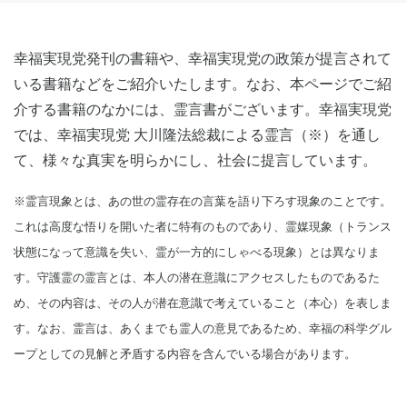
幸福実現党発刊の書籍や、幸福実現党の政策が提言されて
いる書籍などをご紹介いたします。なお、本ページでご紹
介する書籍のなかには、霊言書がございます。幸福実現党
では、幸福実現党 大川隆法総裁による霊言（※）を通し
て、様々な真実を明らかにし、社会に提言しています。
※霊言現象とは、あの世の霊存在の言葉を語り下ろす現象のことです。
これは高度な悟りを開いた者に特有のものであり、霊媒現象（トランス
状態になって意識を失い、霊が一方的にしゃべる現象）とは異なりま
す。守護霊の霊言とは、本人の潜在意識にアクセスしたものであるた
め、その内容は、その人が潜在意識で考えていること（本心）を表しま
す。なお、霊言は、あくまでも霊人の意見であるため、幸福の科学グル
ープとしての見解と矛盾する内容を含んでいる場合があります。