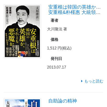
安重根は韓国の英雄か、それとも悪魔か
安重根&朴槿惠 大統領守護霊の霊言
著者
大川隆法 著
価格
1,512 円(税込)
発刊日
2013.07.17
もっと読む
自助論の精神