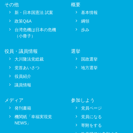
その他
概要
新・日本国憲法 試案
基本情報
政策Q&A
綱領
台湾危機は日本の危機
歩み
（小冊子）
役員・議員情報
選挙
大川隆法党総裁
国政選挙
党首あいさつ
地方選挙
役員紹介
議員情報
メディア
参加しよう
発刊書籍
党員ページ
機関紙「幸福実現党
党員になる
NEWS」
寄附をする