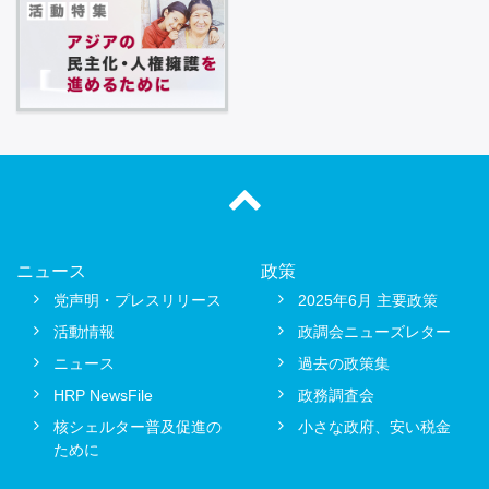
ニュース
政策
党声明・プレスリリース
2025年6月 主要政策
活動情報
政調会ニューズレター
ニュース
過去の政策集
HRP NewsFile
政務調査会
核シェルター普及促進の
小さな政府、安い税金
ために