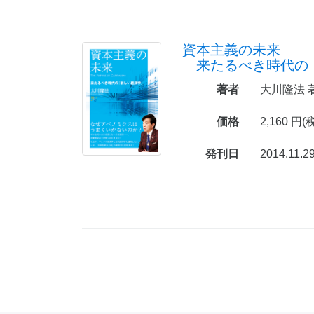
資本主義の未来
来たるべき時代の
著者
大川隆法 
価格
2,160 円(
発刊日
2014.11.2