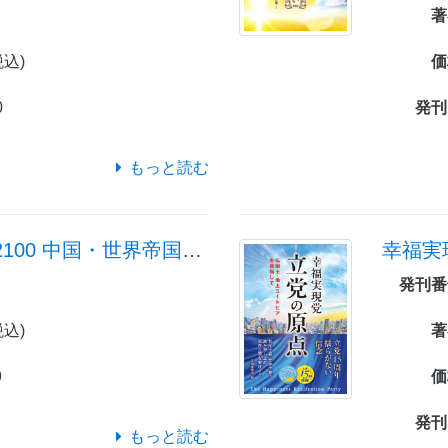
著
税込)
価
0
発刊
もっと読む
秦の始皇帝の霊言 2100 中国・世界帝国への戦略
幸福実
発刊番
税込)
著
9
価
発刊
もっと読む