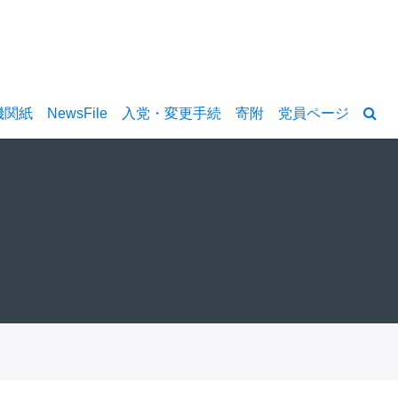
機関紙
NewsFile
入党・変更手続
寄附
党員ページ