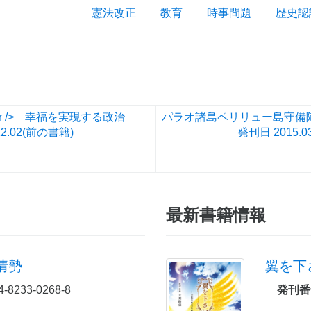
憲法改正
教育
時事問題
歴史認
r /> 幸福を実現する政治
2.02
(前の書籍)
発刊日
2015.0
最新書籍情報
情勢
翼を下
4-8233-0268-8
発刊番