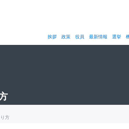
挨拶
政策
役員
最新情報
選挙
方
り方