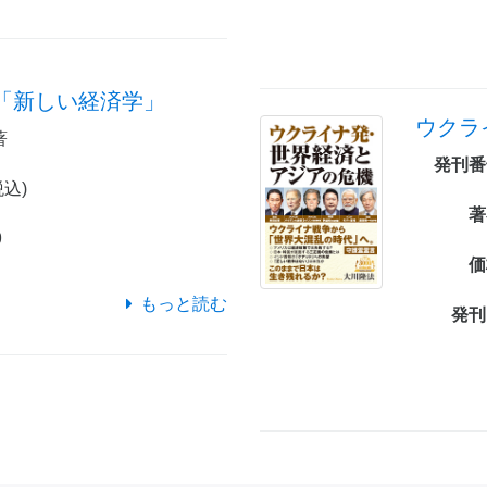
「新しい経済学」
ウクラ
著
発刊番
税込)
著
9
価
もっと読む
発刊