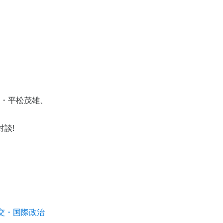
家・平松茂雄、
談!
交・国際政治