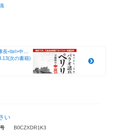
識
パラオ諸島ペリリュー島守備隊長<br/>中川州男大佐の霊言<br/>--隠された“日米最強決戦”の真実--<br/>
3.13
(次の書籍)
さい
号
B0CZXDR1K3