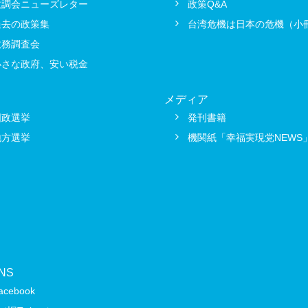
政調会ニューズレター
政策Q&A
過去の政策集
台湾危機は日本の危機（小
政務調査会
小さな政府、安い税金
メディア
国政選挙
発刊書籍
地方選挙
機関紙「幸福実現党NEWS
NS
acebook