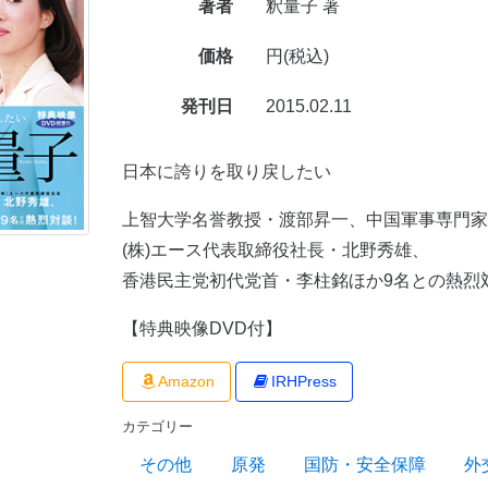
著者
釈量子 著
価格
円(税込)
発刊日
2015.02.11
日本に誇りを取り戻したい
上智大学名誉教授・渡部昇一、中国軍事専門
(株)エース代表取締役社長・北野秀雄、
香港民主党初代党首・李柱銘ほか9名との熱烈対
【特典映像DVD付】
Amazon
IRHPress
カテゴリー
その他
原発
国防・安全保障
外