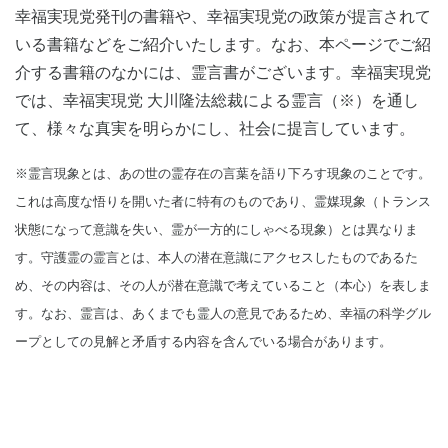
幸福実現党発刊の書籍や、幸福実現党の政策が提言されて
いる書籍などをご紹介いたします。なお、本ページでご紹
介する書籍のなかには、霊言書がございます。幸福実現党
では、幸福実現党 大川隆法総裁による霊言（※）を通し
て、様々な真実を明らかにし、社会に提言しています。
※霊言現象とは、あの世の霊存在の言葉を語り下ろす現象のことです。
これは高度な悟りを開いた者に特有のものであり、霊媒現象（トランス
状態になって意識を失い、霊が一方的にしゃべる現象）とは異なりま
す。守護霊の霊言とは、本人の潜在意識にアクセスしたものであるた
め、その内容は、その人が潜在意識で考えていること（本心）を表しま
す。なお、霊言は、あくまでも霊人の意見であるため、幸福の科学グル
ープとしての見解と矛盾する内容を含んでいる場合があります。