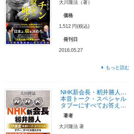
大川隆法（著）
価格
1,512 円(税込)
発刊日
2016.05.27
もっと読む
NHK新会長・籾井勝人守護霊
本音トーク・スペシャル
タブーにすべてお答えする
著者
大川隆法 著