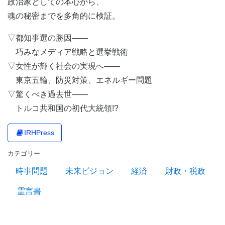
政治家としての本心から、
魂の秘密までを多角的に検証。
▽都知事選の勝因――
巧みなメディア戦略と選挙戦術
▽女性が輝く社会の実現へ――
東京五輪、防災対策、エネルギー問題
▽驚くべき過去世――
トルコ共和国の初代大統領!?
IRHPress
カテゴリー
時事問題
未来ビジョン
経済
財政・税政
霊言書