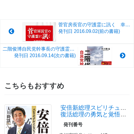
菅官房長官の守護霊に訊く 幸福実現党“国策捜査”の真相
発刊日
2016.09.02
(前の書籍)
二階俊博自民党幹事長の守護霊霊言
発刊日
2016.09.14
(次の書籍)
こちらもおすすめ
安倍新総理スピリチュアル・インタビュー
復活総理の勇気と覚悟を問う
発刊番号