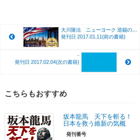
大川隆法 ニューヨーク 巡錫の軌跡 自由、正義、そして幸福
発刊日
2017.01.11
(前の書籍)
-
発刊日
2017.02.04
(次の書籍)
こちらもおすすめ
坂本龍馬 天下を斬る！
日本を救う維新の気概
発刊番号