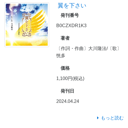
翼を下さい
発刊番号
B0CZXDR1K3
著者
〔作詞・作曲〕大川隆法/〔歌〕
恍多
価格
1,100円(税込)
発刊日
2024.04.24
もっと読む