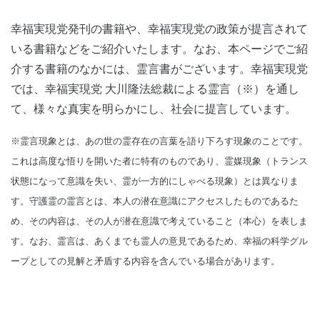
幸福実現党発刊の書籍や、幸福実現党の政策が提言されて
いる書籍などをご紹介いたします。なお、本ページでご紹
介する書籍のなかには、霊言書がございます。幸福実現党
では、幸福実現党 大川隆法総裁による霊言（※）を通し
て、様々な真実を明らかにし、社会に提言しています。
※霊言現象とは、あの世の霊存在の言葉を語り下ろす現象のことです。
これは高度な悟りを開いた者に特有のものであり、霊媒現象（トランス
状態になって意識を失い、霊が一方的にしゃべる現象）とは異なりま
す。守護霊の霊言とは、本人の潜在意識にアクセスしたものであるた
め、その内容は、その人が潜在意識で考えていること（本心）を表しま
す。なお、霊言は、あくまでも霊人の意見であるため、幸福の科学グル
ープとしての見解と矛盾する内容を含んでいる場合があります。