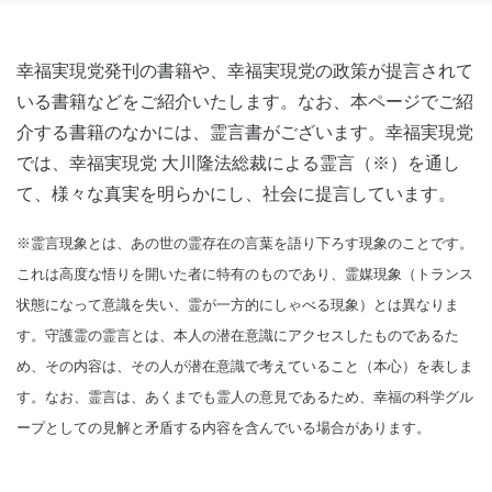
幸福実現党発刊の書籍や、幸福実現党の政策が提言されて
いる書籍などをご紹介いたします。なお、本ページでご紹
介する書籍のなかには、霊言書がございます。幸福実現党
では、幸福実現党 大川隆法総裁による霊言（※）を通し
て、様々な真実を明らかにし、社会に提言しています。
※霊言現象とは、あの世の霊存在の言葉を語り下ろす現象のことです。
これは高度な悟りを開いた者に特有のものであり、霊媒現象（トランス
状態になって意識を失い、霊が一方的にしゃべる現象）とは異なりま
す。守護霊の霊言とは、本人の潜在意識にアクセスしたものであるた
め、その内容は、その人が潜在意識で考えていること（本心）を表しま
す。なお、霊言は、あくまでも霊人の意見であるため、幸福の科学グル
ープとしての見解と矛盾する内容を含んでいる場合があります。