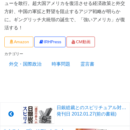
ューを敢行。超大国アメリカを復活させる経済政策と外交
方針、中国の軍拡と野望を阻止するアジア戦略が明らか
に。ギングリッチ大統領の誕生で、「強いアメリカ」が復
活する！
Amazon
IRHPress
CM動画
カテゴリー
外交・国際政治
時事問題
霊言書
日銀総裁とのスピリチュアル対話 <br>「通貨の番人」の正体
発刊日
2012.01.27
(前の書籍)