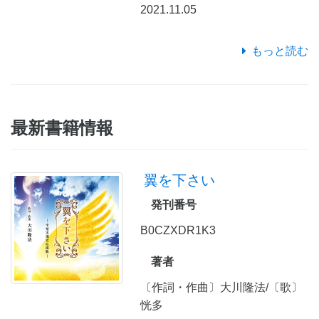
2021.11.05
もっと読む
最新書籍情報
翼を下さい
発刊番号
B0CZXDR1K3
著者
〔作詞・作曲〕大川隆法/〔歌〕
恍多