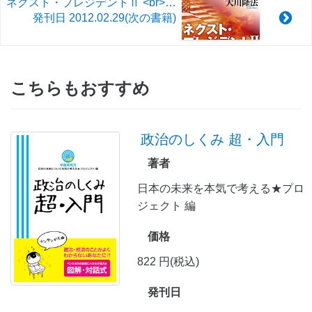
ネクスト・プレジデントⅡ <br>守護霊インタヴュー ミット・ロムニーvs.リック・サントラム
発刊日
2012.02.29
(次の書籍)
こちらもおすすめ
政治のしくみ 超・入門
著者
日本の未来を本気で考える★プロ
ジェクト 編
価格
822 円(税込)
発刊日