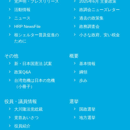
党声明・プレスリリース
2025年6月 主要政策
活動情報
政調会ニューズレター
ニュース
過去の政策集
HRP NewsFile
政務調査会
核シェルター普及促進の
小さな政府、安い税金
ために
その他
概要
新・日本国憲法 試案
基本情報
政策Q&A
綱領
台湾危機は日本の危機
歩み
（小冊子）
役員・議員情報
選挙
大川隆法党総裁
国政選挙
党首あいさつ
地方選挙
役員紹介