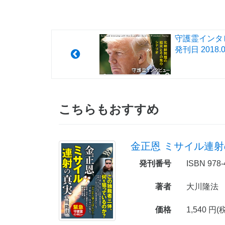
守護霊インタ
発刊日
2018.0
こちらもおすすめ
金正恩 ミサイル連
発刊番号
ISBN 978-
著者
大川隆法
価格
1,540 円(