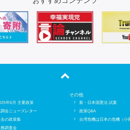
おすすめコンテンツ
その他
025年6月 主要政策
新・日本国憲法 試案
政調会ニューズレター
政策Q&A
過去の政策集
台湾危機は日本の危機（小
政務調査会