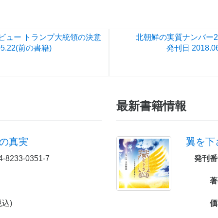
ビュー トランプ大統領の決意
北朝鮮の実質ナンバー2
5.22
(前の書籍)
発刊日
2018.0
最新書籍情報
射の真実
翼を下
4-8233-0351-7
発刊番
著
税込)
価