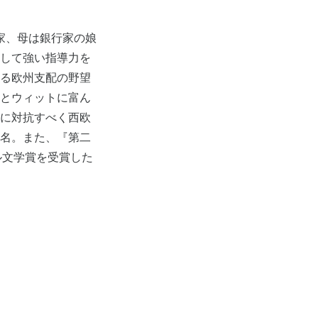
治家、母は銀行家の娘
として強い指導力を
よる欧州支配の野望
アとウィットに富ん
義に対抗すべく西欧
有名。また、『第二
ル文学賞を受賞した