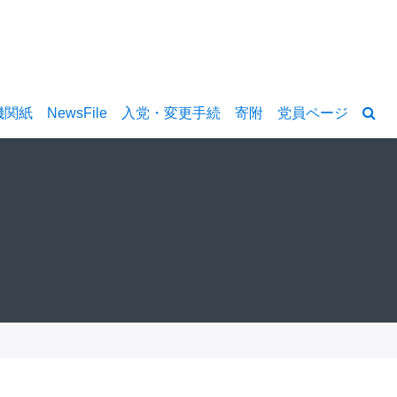
機関紙
NewsFile
入党・変更手続
寄附
党員ページ