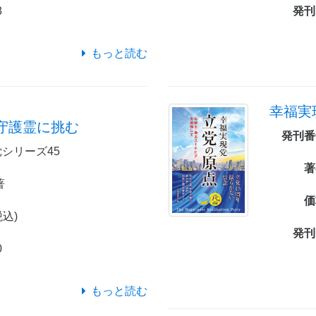
8
発刊
もっと読む
幸福実
守護霊に挑む
発刊番
シリーズ45
著
著
価
税込)
発刊
0
もっと読む