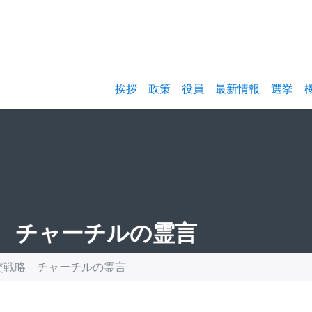
挨拶
政策
役員
最新情報
選挙
 チャーチルの霊言
交戦略 チャーチルの霊言