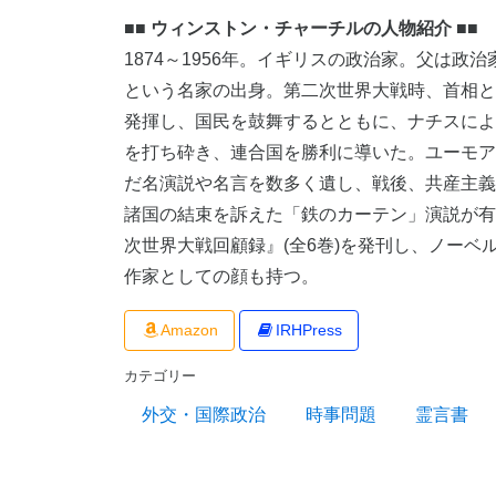
■■ ウィンストン・チャーチルの人物紹介 ■■
1874～1956年。イギリスの政治家。父は政
という名家の出身。第二次世界大戦時、首相
発揮し、国民を鼓舞するとともに、ナチスに
を打ち砕き、連合国を勝利に導いた。ユーモ
だ名演説や名言を数多く遺し、戦後、共産主
諸国の結束を訴えた「鉄のカーテン」演説が
次世界大戦回顧録』(全6巻)を発刊し、ノーベ
作家としての顔も持つ。
Amazon
IRHPress
カテゴリー
外交・国際政治
時事問題
霊言書