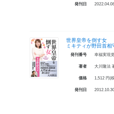
発刊日
2022.04.0
世界皇帝を倒す女
ミキティが野田首相
発刊番号
幸福実現党
著者
大川隆法 
価格
1,512 円(
発刊日
2012.10.3