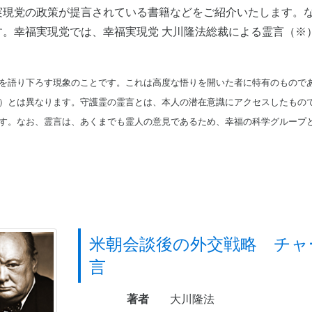
実現党の政策が提言されている書籍などをご紹介いたします。
す。幸福実現党では、幸福実現党 大川隆法総裁による霊言（※
を語り下ろす現象のことです。これは高度な悟りを開いた者に特有のもので
）とは異なります。守護霊の霊言とは、本人の潜在意識にアクセスしたもの
す。なお、霊言は、あくまでも霊人の意見であるため、幸福の科学グループ
米朝会談後の外交戦略 チャ
言
著者
大川隆法