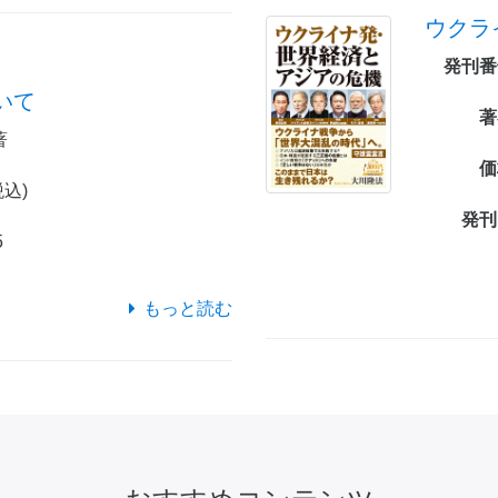
ウクラ
発刊番
いて
著
著
価
税込)
発刊
5
もっと読む