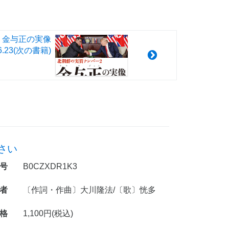
 金与正の実像
6.23
(次の書籍)
さい
号
B0CZXDR1K3
者
〔作詞・作曲〕大川隆法/〔歌〕恍多
格
1,100円(税込)