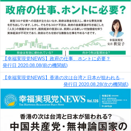
【幸福実現党NEWS】政府の仕事、ホントに必要？
発行日
2020.08.08
(前の機関紙)
【幸福実現党NEWS】香港の次は台湾と日本が狙われる？ 中国共産党・無神論国家の恐ろしさ
発行日
2020.08.28
(次の機関紙)