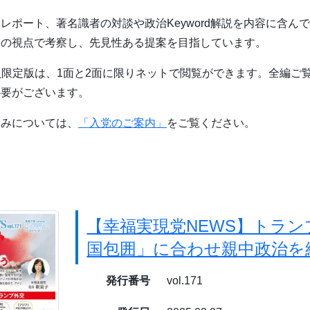
レポート、著名識者の対談や政治Keyword解説を内容に含ん
自の視点で考察し、先見性ある提案を目指しています。
員限定版は、1面と2面に限りネットで閲覧ができます。全編ご
必要がございます。
込みについては、
「入党のご案内」
をご覧ください。
【幸福実現党NEWS】トラ
国包囲」に合わせ親中政治を
発行番号
vol.171