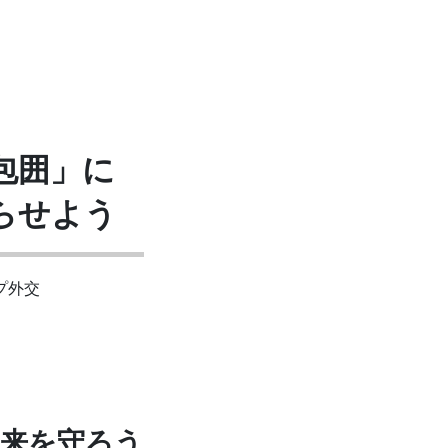
包囲」に
らせよう
プ外交
未来を守ろう