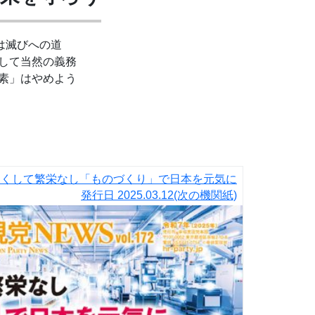
は滅びへの道
して当然の義務
素」はやめよう
なくして繁栄なし「ものづくり」で日本を元気に
発行日
2025.03.12
(次の機関紙)