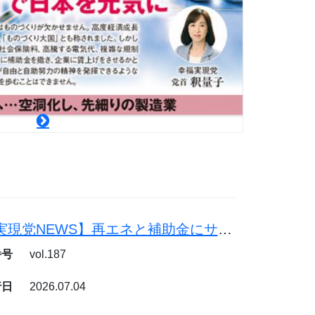
【幸福実現党NEWS】再エネと補助金にサヨナラを。原発と石炭火力で電気代を下げよう
番号
vol.187
行日
2026.07.04