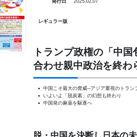
発行日
2025.02.07
レギュラー版
トランプ政権の「中国
合わせ親中政治を終わ
中国こそ最大の脅威─アジア重視のトラン
いよいよ「脱炭素」の幻想も終わり
中国発の麻薬を駆逐へ
脱・中国を決断し日本の