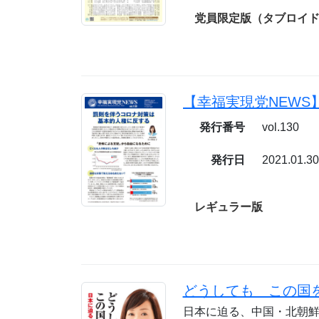
党員限定版（タブロイド／
発行番号
vol.130
発行日
2021.01.3
レギュラー版
どうしても この国を
日本に迫る、中国・北朝