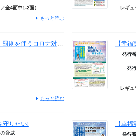
全4面中1-2面）
レギュ
もっと読む
【幸福実現党NEWS】罰則を伴うコロナ対策は基本的人権に反する
発行
0
発
レギュ
もっと読む
守りたい!
鮮の脅威
発行