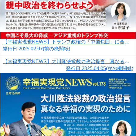
【幸福実現党NEWS】トランプ政権の「中国包囲」に合わせ親中政治を終わらせよう
発行日
2025.02.07
(前の機関紙)
【幸福実現党NEWS】大川隆法総裁の政治提言 真なる幸福の実現のために
発行日
2025.04.05
(次の機関紙)