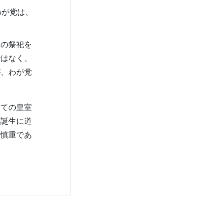
わが党は、
の祭祀を
ではなく、
が、わが党
ての皇室
の誕生に道
、慎重であ