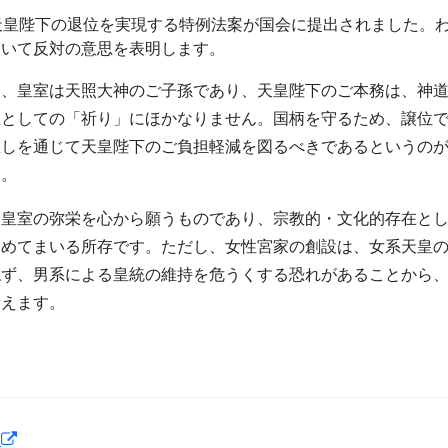
天皇陛下の退位を実現する特例法案が国会に提出されました。
ついて反対の意思を表明します。
、皇室は天照大神のご子孫であり、天皇陛下のご本務は、神道
王としての「祈り」にほかなりません。国柄を守るため、譲位
直しを通じて天皇陛下のご負担軽減を図るべきであるというの
す。
皇室の弥栄を心から願うものであり、宗教的・文化的存在とし
努めてまいる所存です。ただし、女性宮家の創設は、女系天皇
ねず、男系による皇統の維持を危うくする恐れがあることから
考えます。
ら