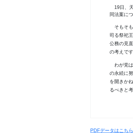
19日、
同法案に
そもそも
司る祭祀
公務の見
の考えで
わが党は
の永続に
を開きか
るべきと
PDFデータはこち