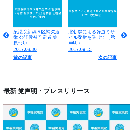
衆議院新潟５区補欠選
北朝鮮による弾道ミサ
挙 公認候補予定者 笠
イル発射を受けて（党
原れい...
声明）
2017.08.30
2017.09.15
前の記事
次の記事
最新 党声明・プレスリリース