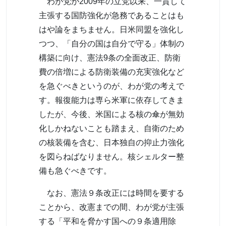
わが党が2009年の立党以来、一貫して
主張する国防強化が急務であることはも
はや論をまちません。日米同盟を強化し
つつ、「自分の国は自分で守る」体制の
構築に向け、憲法9条の全面改正、防衛
費の倍増による防衛装備の充実強化など
を急ぐべきというのが、わが党の考えで
す。報復能力は専ら米軍に依存してきま
したが、今後、米国による核の傘が無効
化しかねないことも踏まえ、自衛のため
の核装備を含む、日本独自の抑止力強化
を図らねばなりません。核シェルター整
備も急ぐべきです。
なお、憲法９条改正には時間を要する
ことから、改憲までの間、わが党が主張
する「平和を脅かす国への９条適用除