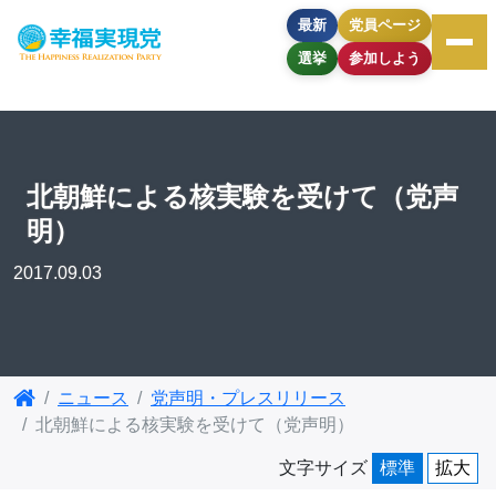
最新
党員ページ
選挙
参加しよう
北朝鮮による核実験を受けて（党声
明）
2017.09.03
ニュース
党声明・プレスリリース
北朝鮮による核実験を受けて（党声明）
文字サイズ
標準
拡大