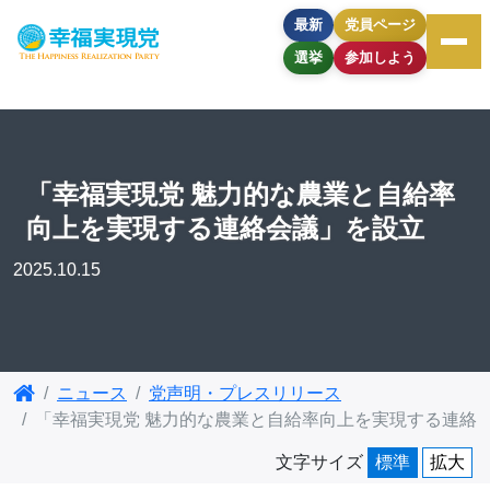
最新
党員ページ
選挙
参加しよう
「幸福実現党 魅⼒的な農業と⾃給率
向上を実現する連絡会議」を設立
2025.10.15
ニュース
党声明・プレスリリース
「幸福実現党 魅⼒的な農業と⾃給率向上を実現する連絡
文字サイズ
標準
拡大