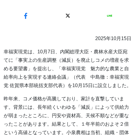
2025年10月15日
幸福実現党は、10月7日、内閣総理大臣・農林水産大臣宛
てに「事実上の生産調整（減反）を廃止しコメの増産を求
める要望書」を提出し、「幸福実現党 魅力的な農業と自
給率向上を実現する連絡会議」（代表 中島徹：幸福実現
党 佐賀県本部統括⽀部代表）を10月15日に設立しました。
昨年来、コメ価格が高騰しており、家計を直撃していま
す。背景には、長年続くいわゆる「減反」によって供給力
が弱まったところに、円安や資材高、天候不順などが重な
ったことがあります。結果として、１年半前のおよそ２倍
という高値となっています。小泉農相は当初、組織・団体