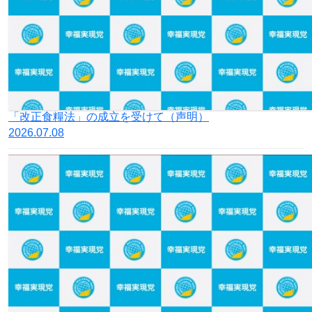
「改正⾷糧法」の成⽴を受けて（声明）
2026.07.08