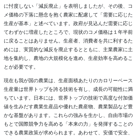
に忖度しない「減反廃止」を表明しましたが、その後、コ
メ価格の下落に懸念を抱く農家に配慮して「需要に応じた
生産が基本」と述べています。政府が見込んだ需要に応じ
てわずかに増産したところで、現状のコメ価格は１年半前
に戻ることはありません。生産者、消費者を共に利するた
めには、実質的な減反を廃止するとともに、主業農家に土
地を集約し、農地の大規模化を進め、生産効率を高めるこ
とが必要です。
現在も我が国の農業は、生産面積あたりのカロリーベース
生産量は世界トップを誇る技術を有し、成長の可能性に満
ちています。日本には、世界トップの技術で高度な付加価
値を生みだす農業生産品や優れた農産物、農業製品など豊
かな基盤があります。これらの強みを生かし、自由市場の
もとで国際競争力を高める「本来の力」を発揮することの
できる農業政策が求められます。あわせて、安価で安全、