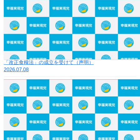
「改正⾷糧法」の成⽴を受けて（声明）
2026.07.08