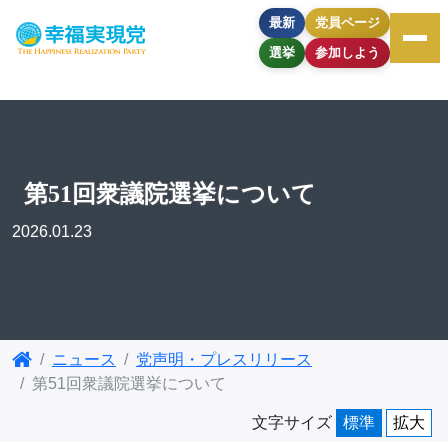
最新
党員ページ
選挙
参加しよう
第51回衆議院選挙について
2026.01.23
ニュース
党声明・プレスリリース
第51回衆議院選挙について
文字サイズ
標準
拡大