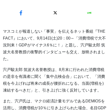
マスコミが報道しない「事実」を伝えるネット番組『THE
FACT』において、9月14日(土)20：00～「消費増税で大不
況到来！GDPがマイナス6％に！」と題し、宍戸駿太郎 筑
波大名誉教授の衝撃的インタビューも交え、放映されまし
た。
宍戸駿太郎 筑波大名誉教授は、8月末に行われた消費増税
の是非を有識者に聞く「集中点検会合」において、「消費
税を今上げれば将来の成長が腰折れになる。当面(増税を)
凍結するべきだ」と、引き上げに強く反対しています。
また、宍戸氏は、マクロ経済計量モデルであるDEMIOSを
活用し、消費増税が10％に引き上げられた場合、名目GDP