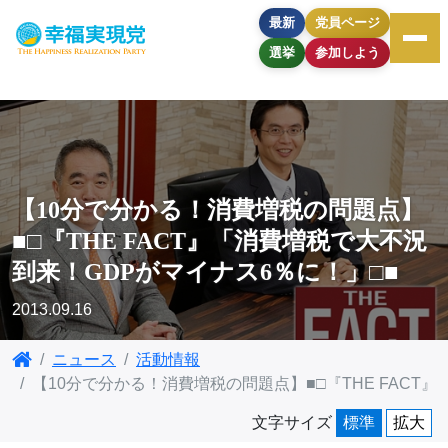
最新
党員ページ
選挙
参加しよう
【10分で分かる！消費増税の問題点】
■□『THE FACT』「消費増税で大不況
到来！GDPがマイナス6％に！」□■
2013.09.16
ニュース
活動情報
【10分で分かる！消費増税の問題点】■□『THE FACT
文字サイズ
標準
拡大