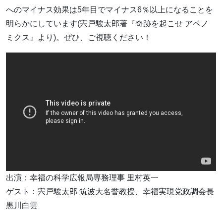
へのマイナス効果は5年目でマイナス6％以上になることを
明らかにしています(宍戸駿太郎著『奇跡を起こせ アベノ
ミクス』より)。ぜひ、ご視聴ください！
出演：幸福の科学広報局専務理事 里村英一
ゲスト：宍戸駿太郎 筑波大名誉教授、幸福実現党政調会長
黒川白雲