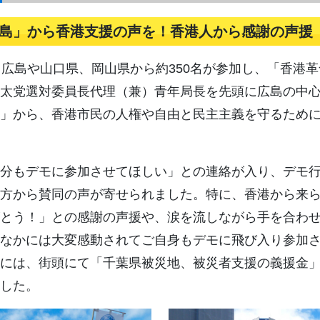
島」から香港支援の声を！香港人から感謝の声援
広島や山口県、岡山県から約350名が参加し、「香港
太党選対委員長代理（兼）青年局長を先頭に広島の中
」から、香港市民の人権や自由と民主主義を守るため
分もデモに参加させてほしい」との連絡が入り、デモ行
方から賛同の声が寄せられました。特に、香港から来
とう！」との感謝の声援や、涙を流しながら手を合わ
なかには大変感動されてご自身もデモに飛び入り参加
には、街頭にて「千葉県被災地、被災者支援の義援金
した。