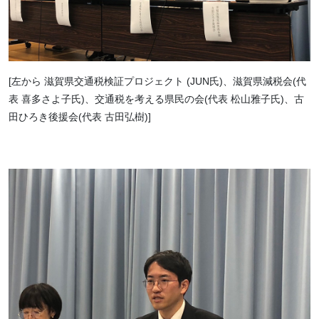
[左から 滋賀県交通税検証プロジェクト (JUN氏)、滋賀県減税会(代
表 喜多さよ子氏)、交通税を考える県民の会(代表 松山雅子氏)、古
田ひろき後援会(代表 古田弘樹)]