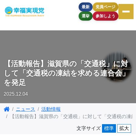
最新
党員ページ
選挙
参加しよう
【活動報告】滋賀県の「交通税」に対
して「交通税の凍結を求める連合会」
を発足
2025.12.04
ニュース
活動情報
【活動報告】滋賀県の「交通税」に対して「交通税の凍結
文字サイズ
標準
拡大