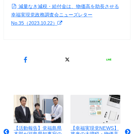
減量なき減税・給付金は、物価高を助長させる
幸福実現党政務調査会ニューズレター
No.35（2023.10.22）
【活動報告】党福島県
【幸福実現党NEWS】
本部が福島県知事宛の
将来の大増税・物価高