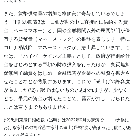
言えます。
また、貨幣供給量の増加も物価高に寄与しているでしょ
う。下記の図表3は、日銀が世の中に直接的に供給する資
金（ベースマネー）と、国や金融機関以外の民間部門が保
有する貨幣量（マネーストック）の推移を表します。特に
コロナ禍以降、マネーストックが、急上昇しています。こ
れは、「ハイパーケインズ主義」として、政府が特別給付
金をはじめとする巨額の財政投入を行ったほか、実質無担
保無利子融資をはじめ、金融機関が企業への融資を拡大さ
せたことなどが背景にあります。これで「値上げの許容度
が高まった(*2)」訳ではないものと思われますが、少なく
とも、手元の資金が増えたことで、需要が押し上げられた
ことは言うまでもありません。
(*2)黒田東彦日銀総裁（当時）は2022年6月の講演で「コロナ禍に
おける家計の強制貯蓄で家計の値上げ許容度が高まった可能性があ
る」との旨発言した。