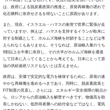
は、政府による脱炭素政策の推進と、原発再稼働の遅れで
化石燃料に依存せざるを得ないことに原因があります。
また、現在、イスラエル・ハマスの衝突で世界に緊張が走
っていますが、例えば、ハマスを支持するイランが欧米に
対する制裁として、ホルムズ海峡を封鎖することなどは考
えられなくもありません。そうなれば、原油輸入量のうち
9割以上を中東に依存し、その大半がホルムズ海峡を通過
して日本に入ってくることから考えても、日本にとって原
油の供給途絶リスクもないとは言えません。
政府は、安価で安定的な電力を確保するために、原発の速
やかな再稼働を進めるべきであり、同時に、脱炭素政策と
FIT制度の見直し、さらには、エネルギー安全保障の観点か
ら、ロシアからの原油輸入を解禁すべきです。物価高を助
長しかねない、低所得者層への給付金などではなく、電気