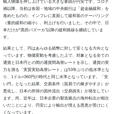
輸入物価を押し上げている大きな要因が円安です。コロナ
禍以降、当初は各国・地域の中央銀行は「超金融緩和」を
進めたものの、インフレに直面して緩和策のテーパリング
（量的緩和の縮小）、利上げを行いました。その中で、日
本だけが“黒田バズーカ”以降の緩和路線を継続していま
す。
結果として、円はあらゆる紙幣に対して安くなる方向とな
っています。物価変動を考慮した上で、対象となる全ての
通貨と日本円との間の通貨間為替レートを示し、通貨の実
力を測る「実質実効為替レート」は53年ぶりの低水準とな
り、1ドル=360円の時代と同じ水準となっています。「安
い円」となった結果、交易条件（貿易での稼ぎやすさ）が
悪化し、日本の所得の国外流出（交易損失）が発生してい
ます。尚、近年は、日本企業の製造拠点の海外転出が相次
いだことにより、円安により輸出が増える恩恵が受けにく
くなっています。