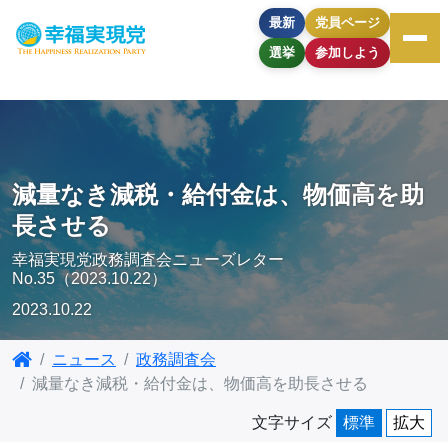
最新
党員ページ
選挙
参加しよう
減量なき減税・給付金は、物価高を助
長させる
幸福実現党政務調査会ニューズレター
No.35（2023.10.22）
2023.10.22
ニュース
政務調査会
減量なき減税・給付金は、物価高を助長させる
文字サイズ
標準
拡大