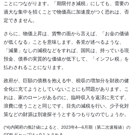
ことにつながります。「期限付き減税」にしても、需要の
過大な集中を招くことで物価高に加速度がつく恐れは、否
定できません。
さらに、物価上昇は、貨幣の面から言えば、「お金の価値
が低くなる」ことを意味します。各党が述べるような、
「減量」なしの減税などをすれば、国民は、持っている現
預金、債券の実質的な価値が低下して、「インフレ税」を
払わされることになります。
政府が、巨額の債務を抱える中、税収の増加分を財政の健
全化に充てようとしていないことにも問題があります。こ
れは、家のローンがあるのに、臨時収入を返済に充てず、
浪費に使うことと同じです。目先の減税を行い、少子化対
策などの財源は別途探そうとするつもりなのでしょうか。
(*4)内閣府の推計値によると、2023年4―6月期（第二次速報値）の
GDP ギャップは＋0.1 とされる。