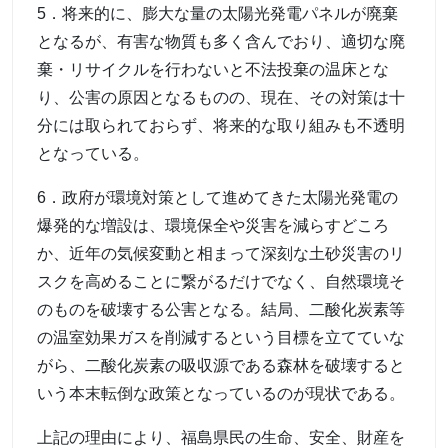
5．将来的に、膨大な量の太陽光発電パネルが廃棄
となるが、有害な物質も多く含んでおり、適切な廃
棄・リサイクルを行わないと不法投棄の温床とな
り、公害の原因となるものの、現在、その対策は十
分には取られておらず、将来的な取り組みも不透明
となっている。
6．政府が環境対策として進めてきた太陽光発電の
爆発的な増設は、環境保全や災害を減らすどころ
か、近年の気候変動と相まって深刻な土砂災害のリ
スクを高めることに繋がるだけでなく、自然環境そ
のものを破壊する公害となる。結局、二酸化炭素等
の温室効果ガスを削減するという目標を立てていな
がら、二酸化炭素の吸収源である森林を破壊すると
いう本末転倒な政策となっているのが現状である。
上記の理由により、福島県民の生命、安全、財産を