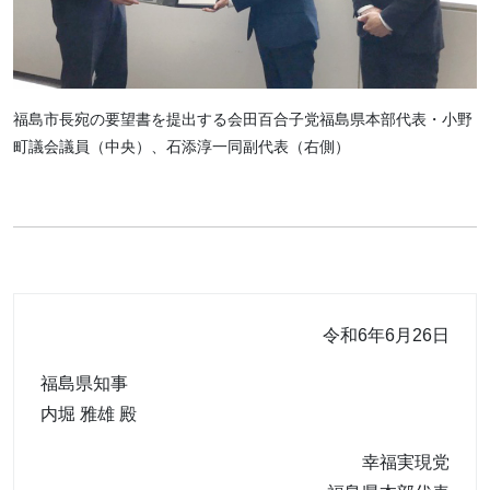
福島市長宛の要望書を提出する会田百合子党福島県本部代表・小野
町議会議員（中央）、石添淳一同副代表（右側）
令和6年6月26日
福島県知事
内堀 雅雄 殿
幸福実現党