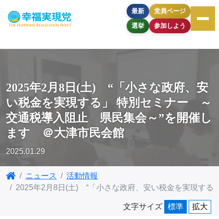
最新
党員ページ
選挙
参加しよう
2025年2月8日(土) “「小さな政府、安
い税金を実現する」 特別セミナー ～
交通税導入阻止 県民集会～”を開催し
ます ＠大津市民会館
2025.01.29
ニュース
活動情報
2025年2月8日(土) “「小さな政府、安い税金を実現
文字サイズ
標準
拡大