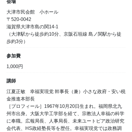
会場
大津市民会館 小ホール
〒520-0042
滋賀県大津市島の関14-1
（大津駅から徒歩約10分、京阪石垣線 島ノ関駅から徒
歩約3分）
参加費
1,000円
講師
江夏正敏 幸福実現党 幹事長（兼）小さな政府・安い税
金推進本部長
［プロフィール］1967年10月20日生まれ。福岡県北九
州市出身。大阪大学工学部を経て、宗教法人幸福の科学
に奉職。広報局長、人事局長、未来ユートピア政治研究
会代表、HS政経塾長等を歴任。幸福実現党では政務調