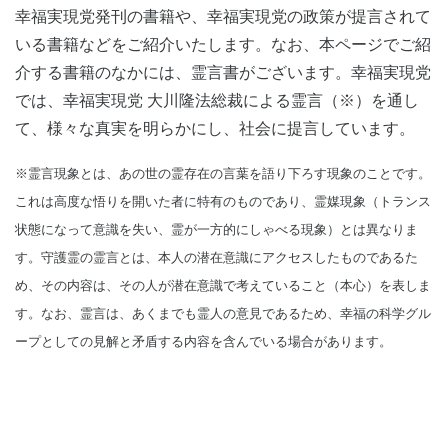
幸福実現党発刊の書籍や、幸福実現党の政策が提言されて
いる書籍などをご紹介いたします。なお、本ページでご紹
介する書籍のなかには、霊言書がございます。幸福実現党
では、幸福実現党 大川隆法総裁による霊言（※）を通し
て、様々な真実を明らかにし、社会に提言しています。
※霊言現象とは、あの世の霊存在の言葉を語り下ろす現象のことです。
これは高度な悟りを開いた者に特有のものであり、霊媒現象（トランス
状態になって意識を失い、霊が一方的にしゃべる現象）とは異なりま
す。守護霊の霊言とは、本人の潜在意識にアクセスしたものであるた
め、その内容は、その人が潜在意識で考えていること（本心）を表しま
す。なお、霊言は、あくまでも霊人の意見であるため、幸福の科学グル
ープとしての見解と矛盾する内容を含んでいる場合があります。