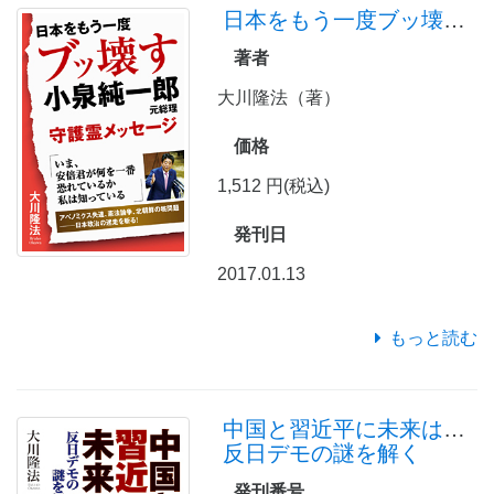
日本をもう一度ブッ壊す 小泉純一郎元総理守護霊メッセージ
著者
大川隆法（著）
価格
1,512 円(税込)
発刊日
2017.01.13
もっと読む
中国と習近平に未来はあるか
反日デモの謎を解く
発刊番号