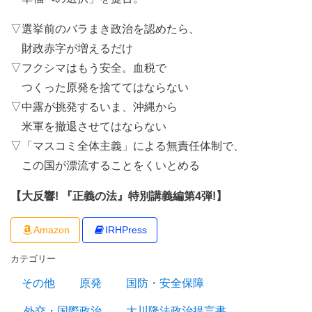
▽選挙前のバラまき政治を認めたら、
財政赤字が増えるだけ
▽フクシマはもう安全。血税で
つくった原発を捨ててはならない
▽中露が挑発するいま、沖縄から
米軍を撤退させてはならない
▽「マスコミ全体主義」による無責任体制で、
この国が漂流することをくいとめる
【大反響! 『正義の法』特別講義編第4弾!】
Amazon
IRHPress
カテゴリー
その他
原発
国防・安全保障
外交・国際政治
大川隆法政治提言書