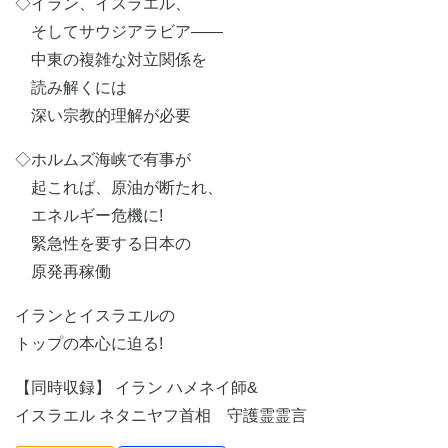
◇イラン、イスラエル、
そしてサウジアラビア――
中東の複雑な対立関係を
読み解くには
深い宗教的理解が必要
◇ホルムズ海峡で有事が
起これば、原油が断たれ、
エネルギー危機に!
緊急性を要する日本の
原発再稼働
イランとイスラエルの
トップの本心に迫る!
【同時収録】 イラン ハメネイ師&
イスラエル ネタニヤフ首相 守護霊霊言