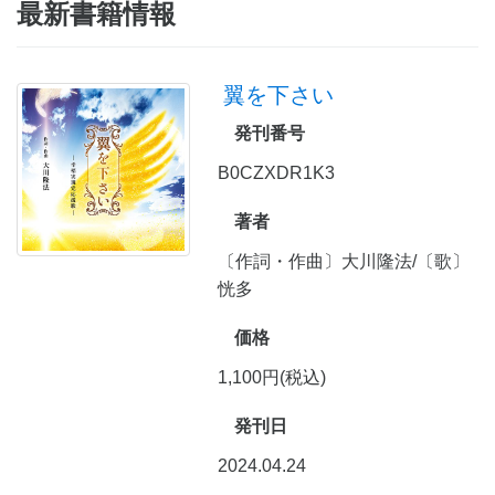
最新書籍情報
翼を下さい
発刊番号
B0CZXDR1K3
著者
〔作詞・作曲〕大川隆法/〔歌〕
恍多
価格
1,100円(税込)
発刊日
2024.04.24