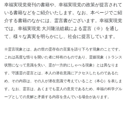
幸福実現党発刊の書籍や、幸福実現党の政策が提言されて
いる書籍などをご紹介いたします。なお、本ページでご紹
介する書籍のなかには、霊言書がございます。幸福実現党
では、幸福実現党 大川隆法総裁による霊言（※）を通し
て、様々な真実を明らかにし、社会に提言しています。
※霊言現象とは、あの世の霊存在の言葉を語り下ろす現象のことです。
これは高度な悟りを開いた者に特有のものであり、霊媒現象（トランス
状態になって意識を失い、霊が一方的にしゃべる現象）とは異なりま
す。守護霊の霊言とは、本人の潜在意識にアクセスしたものであるた
め、その内容は、その人が潜在意識で考えていること（本心）を表しま
す。なお、霊言は、あくまでも霊人の意見であるため、幸福の科学グル
ープとしての見解と矛盾する内容を含んでいる場合があります。