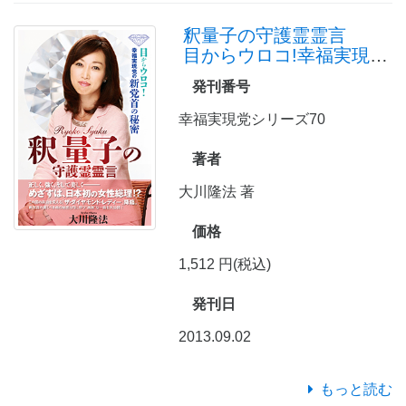
釈量子の守護霊霊言
目からウロコ!幸福実現党の新党首の秘密
発刊番号
幸福実現党シリーズ70
著者
大川隆法 著
価格
1,512 円(税込)
発刊日
2013.09.02
もっと読む