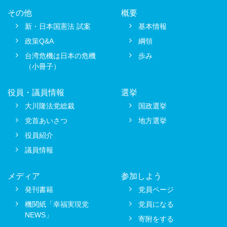
その他
概要
新・日本国憲法 試案
基本情報
政策Q&A
綱領
台湾危機は日本の危機
歩み
（小冊子）
役員・議員情報
選挙
大川隆法党総裁
国政選挙
党首あいさつ
地方選挙
役員紹介
議員情報
メディア
参加しよう
発刊書籍
党員ページ
機関紙「幸福実現党
党員になる
NEWS」
寄附をする