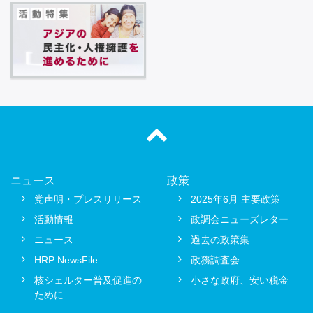
ニュース
政策
党声明・プレスリリース
2025年6月 主要政策
活動情報
政調会ニューズレター
ニュース
過去の政策集
HRP NewsFile
政務調査会
核シェルター普及促進の
小さな政府、安い税金
ために