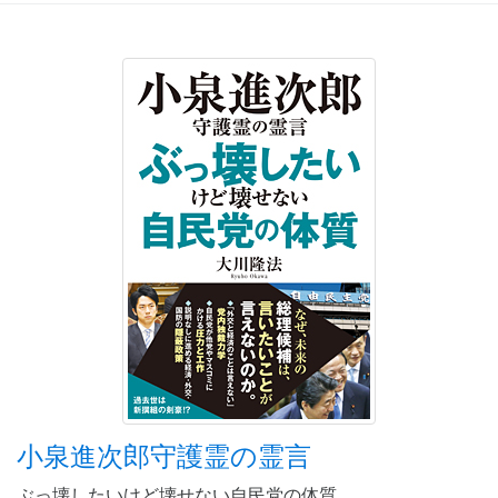
小泉進次郎守護霊の霊言
ぶっ壊したいけど壊せない自民党の体質