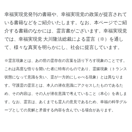
幸福実現党発刊の書籍や、幸福実現党の政策が提言されて
いる書籍などをご紹介いたします。なお、本ページでご紹
介する書籍のなかには、霊言書がございます。幸福実現党
では、幸福実現党 大川隆法総裁による霊言（※）を通し
て、様々な真実を明らかにし、社会に提言しています。
※霊言現象とは、あの世の霊存在の言葉を語り下ろす現象のことです。
これは高度な悟りを開いた者に特有のものであり、霊媒現象（トランス
状態になって意識を失い、霊が一方的にしゃべる現象）とは異なりま
す。守護霊の霊言とは、本人の潜在意識にアクセスしたものであるた
め、その内容は、その人が潜在意識で考えていること（本心）を表しま
す。なお、霊言は、あくまでも霊人の意見であるため、幸福の科学グル
ープとしての見解と矛盾する内容を含んでいる場合があります。