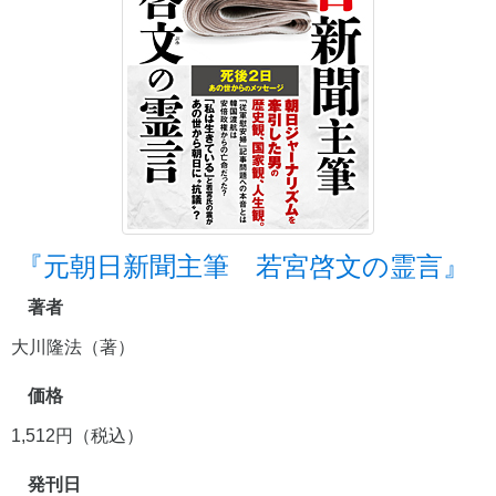
『元朝日新聞主筆 若宮啓文の霊言』
著者
大川隆法（著）
価格
1,512円（税込）
発刊日