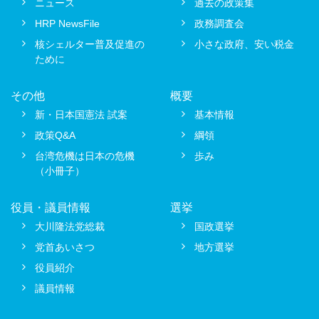
ニュース
過去の政策集
HRP NewsFile
政務調査会
核シェルター普及促進の
小さな政府、安い税金
ために
その他
概要
新・日本国憲法 試案
基本情報
政策Q&A
綱領
台湾危機は日本の危機
歩み
（小冊子）
役員・議員情報
選挙
大川隆法党総裁
国政選挙
党首あいさつ
地方選挙
役員紹介
議員情報