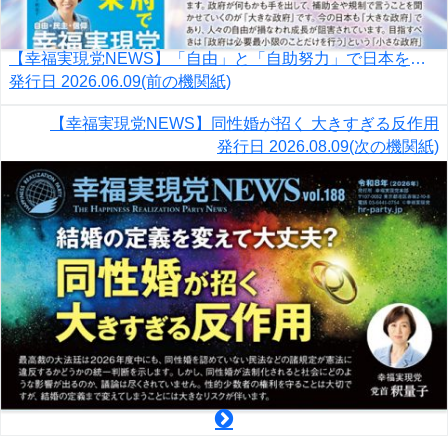
【幸福実現党NEWS】「自由」と「自助努力」で日本を豊かに
発行日
2026.06.09
(前の機関紙)
【幸福実現党NEWS】同性婚が招く 大きすぎる反作用
発行日
2026.08.09
(次の機関紙)