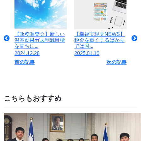
【政務調査会】新しい
【幸福実現党NEWS】
温室効果ガス削減目標
税金を重くするばかり
を直ちに...
では国...
2024.12.28
2025.01.10
前の記事
次の記事
こちらもおすすめ