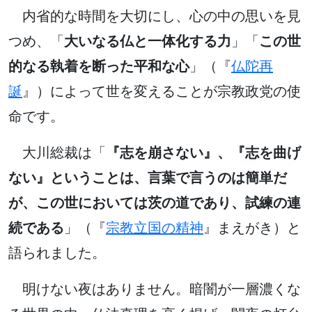
内省的な時間を大切にし、心の中の思いを見
つめ、「
大いなる仏と一体化する力
」「
この世
的なる執着を断った平和な心
」（『
仏陀再
誕
』）によって世を変えることが宗教政党の使
命です。
大川総裁は「
『志を崩さない』、『志を曲げ
ない』ということは、言葉で言うのは簡単だ
が、この世においては茨の道であり、試練の連
続である
」（『
宗教立国の精神
』まえがき）と
語られました。
明けない夜はありません。暗闇が一層濃くな