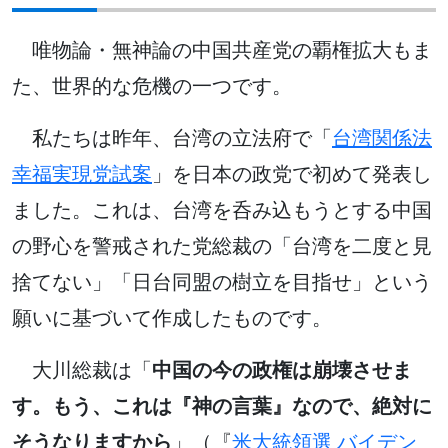
唯物論・無神論の中国共産党の覇権拡大もま
た、世界的な危機の一つです。
私たちは昨年、台湾の立法府で「
台湾関係法
幸福実現党試案
」を日本の政党で初めて発表し
ました。これは、台湾を呑み込もうとする中国
の野心を警戒された党総裁の「台湾を二度と見
捨てない」「日台同盟の樹立を目指せ」という
願いに基づいて作成したものです。
大川総裁は「
中国の今の政権は崩壊させま
す。もう、これは『神の言葉』なので、絶対に
そうなりますから
」（『
米大統領選 バイデン