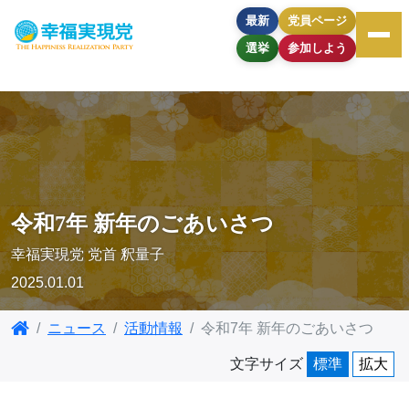
最新
党員ページ
選挙
参加しよう
令和7年 新年のごあいさつ
幸福実現党 党首 釈量子
2025.01.01
ニュース
活動情報
令和7年 新年のごあいさつ
文字サイズ
標準
拡大