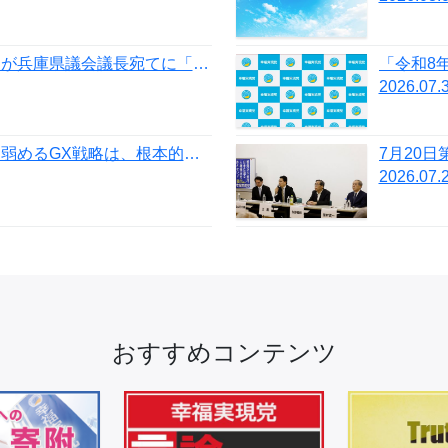
【活動報告】党兵庫県本部が兵庫県議会議長宛てに「兵庫県立２大学の『教育無償化』を盛り込んだ令和8年度予算案に反対を求める要望書」を提出
2026.07.
【政務調査会】日本経済を弱めるGX戦略は、根本的な見直しを
2026.07.
おすすめコンテンツ