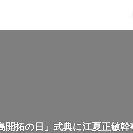
島開拓の日」式典に江夏正敏幹