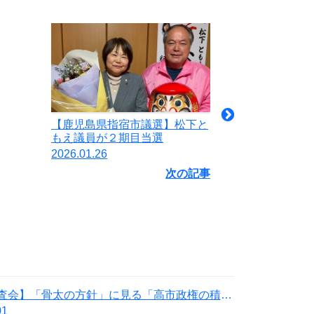
【鹿児島県指宿市議選】松下と
もえ議員が２期目当選
2026.01.26
次の記事
【政務調査会】「骨太の方針」に見る「高市政権の積極財政」の落とし穴
01