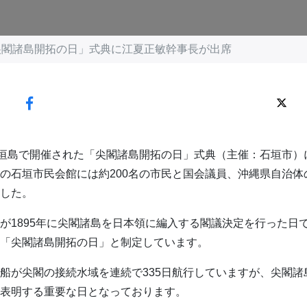
尖閣諸島開拓の日」式典に江夏正敏幹事長が出席
石垣島で開催された「尖閣諸島開拓の日」式典（主催：石垣市）
の石垣市民会館には約200名の市民と国会議員、沖縄県自治体
した。
が1895年に尖閣諸島を日本領に編入する閣議決定を行った日
「尖閣諸島開拓の日」と制定しています。
船が尖閣の接続水域を連続で335日航行していますが、尖閣諸
表明する重要な日となっております。