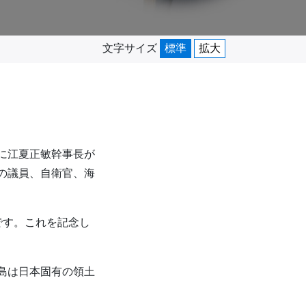
文字サイズ
標準
拡大
に江夏正敏幹事長が
の議員、自衛官、海
です。これを記念し
島は日本固有の領土