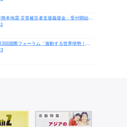
「令和8年熊本地震 災害被災者支援義援金」受付開始のお知らせ
31
7月20日第3回国際フォーラム「激動する世界情勢！日本の針路を問う」開催
23