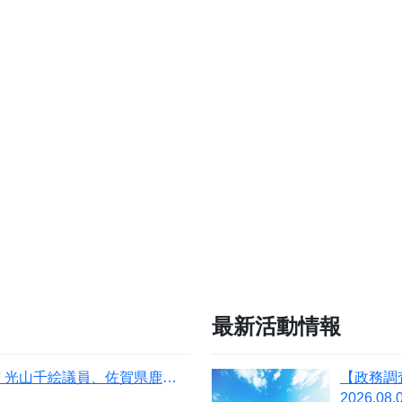
最新活動情報
【活動報告】長崎県大村市 光山千絵議員、佐賀県鹿島市 釘尾せつ子議員、中島徹党佐賀県本部統括支部代表が、「パートナーシップ宣誓制度」の導入に反対する陳情書を提出
2026.08.