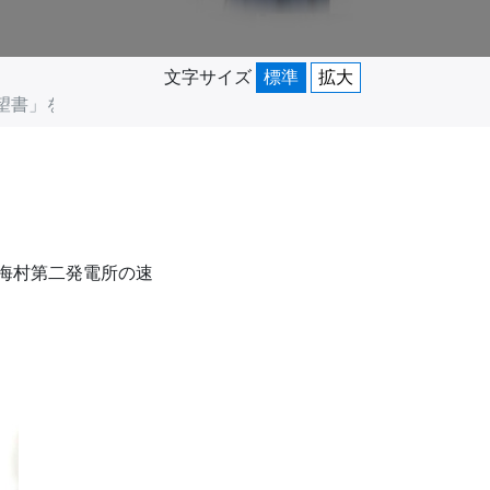
文字サイズ
標準
拡大
望書」を提出
東海村第二発電所の速