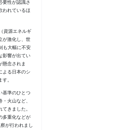
必要性が認識さ
歌われているほ
％（資源エネルギ
立が激化し、世
制も大幅に不安
な影響が出てい
が懸念されま
による日本のシ
ます。
い基準のひとつ
巻・火山など、
れてきました。
の多重化などが
視察が行われまし