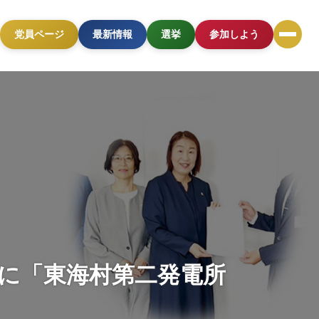
党員ページ
最新情報
選挙
参加しよう
てに「東海村第二発電所