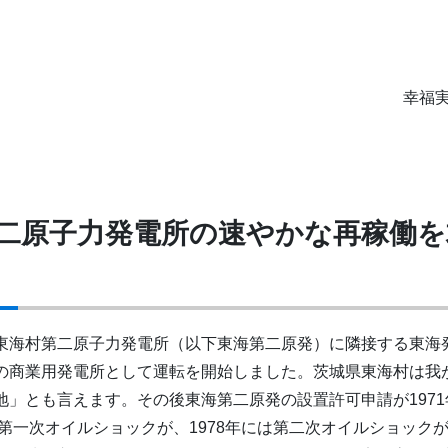
幸福実
二原子力発電所の速やかな再稼働を
東海村第二原子力発電所（以下東海第二原発）に隣接する東海発
の商業用発電所として運転を開始しました。茨城県東海村は我
地」とも言えます。その後東海第二原発の設置許可申請が197
は第一次オイルショックが、1978年には第二次オイルショック