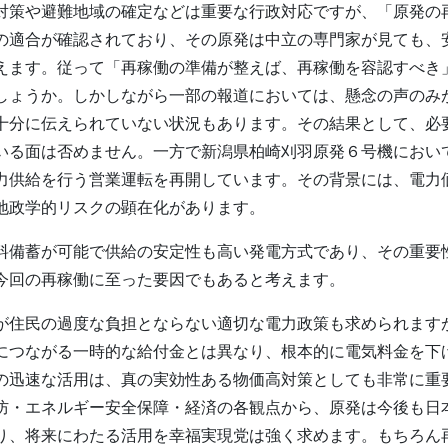
対策や避難地域の確定などは重要な行政対応ですが、「原発の
の適合が確認されており、その原発は中立の専門家が見ても、
えます。従って「再稼働の準備が整えば、再稼働を容認すべき
しょうか。しかしながら一部の報道においては、懸念の声のみ
十分に伝えられていない状況もあります。その結果として、必
いる面は否めません。一方で新潟県柏崎刈羽原発６号機におい
力供給を行う営業運転を再開しています。その背景には、電力
地政学的リスクの顕在化があります。
料備蓄が可能で供給の安定性も高い発電方式であり、その重要
今回の再稼働に至った要因でもあると考えます。
が住民の過度な負担とならない適切な電力政策も求められます
につながる一時的な給付金とは異なり、根本的に電気料金を下
の迅速な活用は、真の実効性ある物価高対策としても非常に重
防・エネルギー安全保障・経済の各観点から、原発は今後も日
り、将来にわたる活用を幸福実現党は強く求めます。もちろん