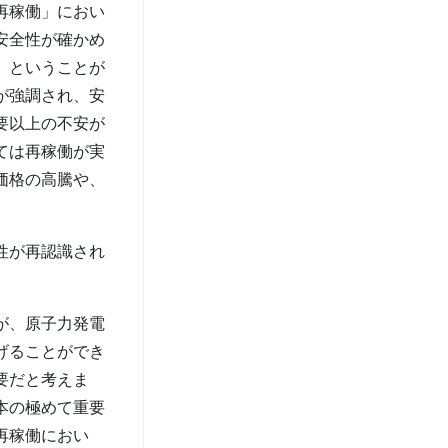
再稼働」におい
安全性が確かめ
」ということが
が強調され、安
要以上の不安が
ては再稼働が実
価格の高騰や、
性が再認識され
が、原子力発電
げることができ
要だと考えま
本の極めて重要
再稼働におい