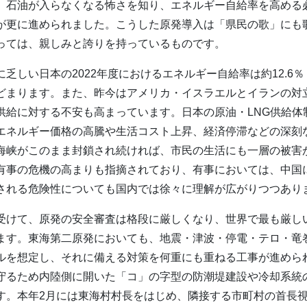
。石油が入らなくなる怖さを知り、エネルギー自給率を高める
が更に進められました。こうした原発導入は「県民の歌」にも
っては、親しみと誇りを持っているものです。
乏しい日本の2022年度におけるエネルギー自給率は約12.6
どまります。また、昨今はアメリカ・イスラエルとイランの対
供給に対する不安も高まっています。日本の原油・LNG供給体
エネルギー価格の高騰や生活コスト上昇、経済停滞などの深刻
海峡がこのまま封鎖され続ければ、市民の生活にも一層の被害
有事の危機の高まりも指摘されており、有事においては、中国
される危険性についても国内では徐々に理解が広がりつつあり
受けて、原発の安全審査は格段に厳しくなり、世界で最も厳し
ます。東海第二原発においても、地震・津波・停電・テロ・竜
ルを想定し、それに備える対策を何重にも重ねる工事が進めら
守るため内陸側に開いた「コ」の字型の防潮堤建設や冷却系統
す。本年2月には東海村村長をはじめ、隣接する市町村の首長