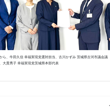
から、牛田久信 幸福実現党選対担当、古川かずみ 茨城県古河市議会議
、大貫秀子 幸福実現党茨城県本部代表