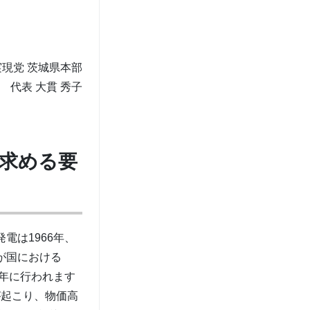
現党 茨城県本部
代表 大貫 秀子
求める要
電は1966年、
が国における
1年に行われます
が起こり、物価高